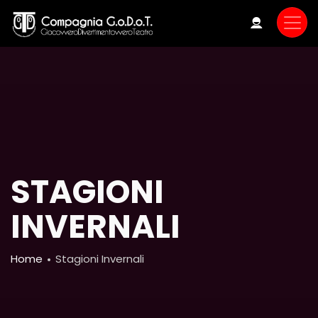
Skip
to
main
content
STAGIONI
INVERNALI
Breadcrumb
Home
Stagioni Invernali