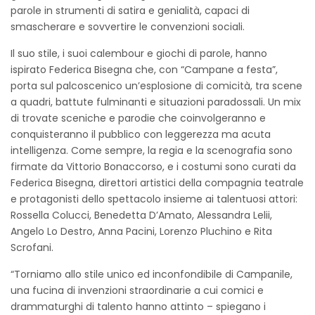
parole in strumenti di satira e genialità, capaci di
smascherare e sovvertire le convenzioni sociali.
Il suo stile, i suoi calembour e giochi di parole, hanno
ispirato Federica Bisegna che, con “Campane a festa”,
porta sul palcoscenico un’esplosione di comicità, tra scene
a quadri, battute fulminanti e situazioni paradossali. Un mix
di trovate sceniche e parodie che coinvolgeranno e
conquisteranno il pubblico con leggerezza ma acuta
intelligenza. Come sempre, la regia e la scenografia sono
firmate da Vittorio Bonaccorso, e i costumi sono curati da
Federica Bisegna, direttori artistici della compagnia teatrale
e protagonisti dello spettacolo insieme ai talentuosi attori:
Rossella Colucci, Benedetta D’Amato, Alessandra Lelii,
Angelo Lo Destro, Anna Pacini, Lorenzo Pluchino e Rita
Scrofani.
“Torniamo allo stile unico ed inconfondibile di Campanile,
una fucina di invenzioni straordinarie a cui comici e
drammaturghi di talento hanno attinto – spiegano i