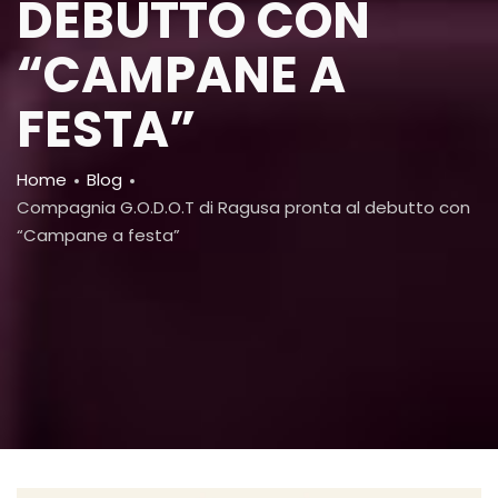
DEBUTTO CON
“CAMPANE A
FESTA”
Breadcrumb
Home
Blog
Compagnia G.O.D.O.T di Ragusa pronta al debutto con
“Campane a festa”