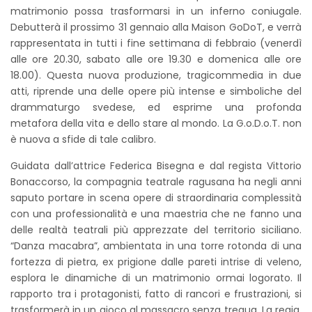
matrimonio possa trasformarsi in un inferno coniugale.
Debutterà il prossimo 31 gennaio alla Maison GoDoT, e verrà
rappresentata in tutti i fine settimana di febbraio (venerdì
alle ore 20.30, sabato alle ore 19.30 e domenica alle ore
18.00). Questa nuova produzione, tragicommedia in due
atti, riprende una delle opere più intense e simboliche del
drammaturgo svedese, ed esprime una profonda
metafora della vita e dello stare al mondo. La G.o.D.o.T. non
è nuova a sfide di tale calibro.
Guidata dall’attrice Federica Bisegna e dal regista Vittorio
Bonaccorso, la compagnia teatrale ragusana ha negli anni
saputo portare in scena opere di straordinaria complessità
con una professionalità e una maestria che ne fanno una
delle realtà teatrali più apprezzate del territorio siciliano.
“Danza macabra”, ambientata in una torre rotonda di una
fortezza di pietra, ex prigione dalle pareti intrise di veleno,
esplora le dinamiche di un matrimonio ormai logorato. Il
rapporto tra i protagonisti, fatto di rancori e frustrazioni, si
trasformerà in un gioco al massacro senza tregua. La regia,