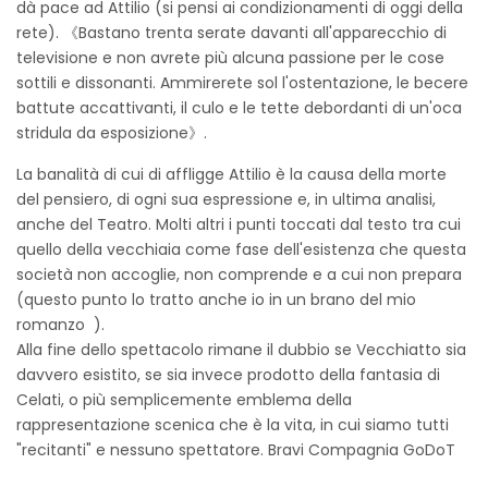
dà pace ad Attilio (si pensi ai condizionamenti di oggi della
rete). 《Bastano trenta serate davanti all'apparecchio di
televisione e non avrete più alcuna passione per le cose
sottili e dissonanti. Ammirerete sol l'ostentazione, le becere
battute accattivanti, il culo e le tette debordanti di un'oca
stridula da esposizione》.
La banalità di cui di affligge Attilio è la causa della morte
del pensiero, di ogni sua espressione e, in ultima analisi,
anche del Teatro. Molti altri i punti toccati dal testo tra cui
quello della vecchiaia come fase dell'esistenza che questa
società non accoglie, non comprende e a cui non prepara
(questo punto lo tratto anche io in un brano del mio
romanzo ).
Alla fine dello spettacolo rimane il dubbio se Vecchiatto sia
davvero esistito, se sia invece prodotto della fantasia di
Celati, o più semplicemente emblema della
rappresentazione scenica che è la vita, in cui siamo tutti
"recitanti" e nessuno spettatore. Bravi Compagnia GoDoT