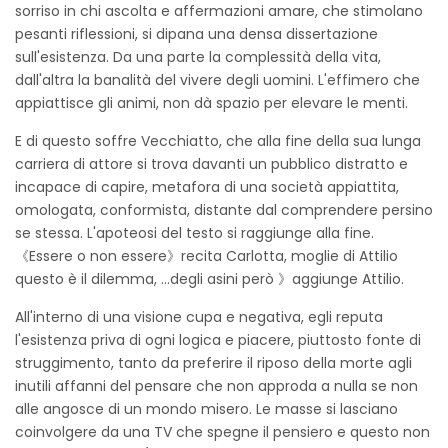
sorriso in chi ascolta e affermazioni amare, che stimolano
pesanti riflessioni, si dipana una densa dissertazione
sull'esistenza. Da una parte la complessità della vita,
dall'altra la banalità del vivere degli uomini. L'effimero che
appiattisce gli animi, non dà spazio per elevare le menti.
E di questo soffre Vecchiatto, che alla fine della sua lunga
carriera di attore si trova davanti un pubblico distratto e
incapace di capire, metafora di una società appiattita,
omologata, conformista, distante dal comprendere persino
se stessa. L'apoteosi del testo si raggiunge alla fine.
《Essere o non essere》recita Carlotta, moglie di Attilio
questo è il dilemma, ...degli asini però 》aggiunge Attilio.
All'interno di una visione cupa e negativa, egli reputa
l'esistenza priva di ogni logica e piacere, piuttosto fonte di
struggimento, tanto da preferire il riposo della morte agli
inutili affanni del pensare che non approda a nulla se non
alle angosce di un mondo misero. Le masse si lasciano
coinvolgere da una TV che spegne il pensiero e questo non