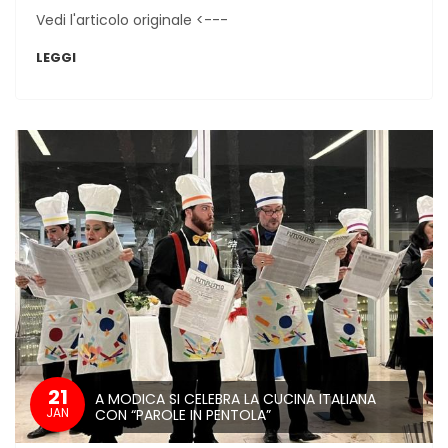
Vedi l'articolo originale <---
LEGGI
21
A MODICA SI CELEBRA LA CUCINA ITALIANA
JAN
CON “PAROLE IN PENTOLA”