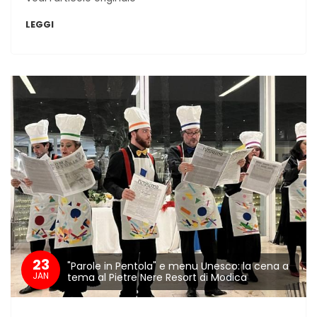
LEGGI
23
"Parole in Pentola" e menu Unesco: la cena a
JAN
tema al Pietre Nere Resort di Modica