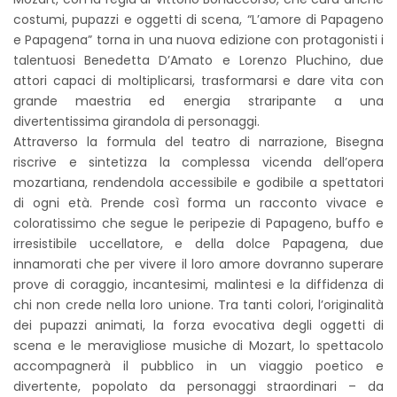
costumi, pupazzi e oggetti di scena, “L’amore di Papageno
e Papagena” torna in una nuova edizione con protagonisti i
talentuosi Benedetta D’Amato e Lorenzo Pluchino, due
attori capaci di moltiplicarsi, trasformarsi e dare vita con
grande maestria ed energia straripante a una
divertentissima girandola di personaggi.
Attraverso la formula del teatro di narrazione, Bisegna
riscrive e sintetizza la complessa vicenda dell’opera
mozartiana, rendendola accessibile e godibile a spettatori
di ogni età. Prende così forma un racconto vivace e
coloratissimo che segue le peripezie di Papageno, buffo e
irresistibile uccellatore, e della dolce Papagena, due
innamorati che per vivere il loro amore dovranno superare
prove di coraggio, incantesimi, malintesi e la diffidenza di
chi non crede nella loro unione. Tra tanti colori, l’originalità
dei pupazzi animati, la forza evocativa degli oggetti di
scena e le meravigliose musiche di Mozart, lo spettacolo
accompagnerà il pubblico in un viaggio poetico e
divertente, popolato da personaggi straordinari – da