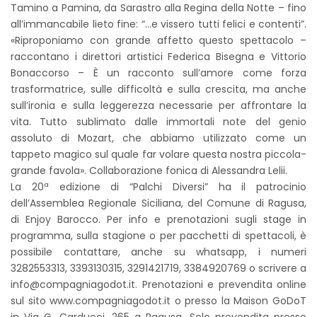
Tamino a Pamina, da Sarastro alla Regina della Notte – fino
all’immancabile lieto fine: “…e vissero tutti felici e contenti”.
«Riproponiamo con grande affetto questo spettacolo –
raccontano i direttori artistici Federica Bisegna e Vittorio
Bonaccorso – È un racconto sull’amore come forza
trasformatrice, sulle difficoltà e sulla crescita, ma anche
sull’ironia e sulla leggerezza necessarie per affrontare la
vita. Tutto sublimato dalle immortali note del genio
assoluto di Mozart, che abbiamo utilizzato come un
tappeto magico sul quale far volare questa nostra piccola-
grande favola». Collaborazione fonica di Alessandra Lelii.
La 20ª edizione di “Palchi Diversi” ha il patrocinio
dell’Assemblea Regionale Siciliana, del Comune di Ragusa,
di Enjoy Barocco. Per info e prenotazioni sugli stage in
programma, sulla stagione o per pacchetti di spettacoli, è
possibile contattare, anche su whatsapp, i numeri
3282553313, 3393130315, 3291421719, 3384920769 o scrivere a
info@compagniagodot.it. Prenotazioni e prevendita online
sul sito www.compagniagodot.it o presso la Maison GoDoT
in Via G. Carducci, 265 a Ragusa. Solo prevendita presso