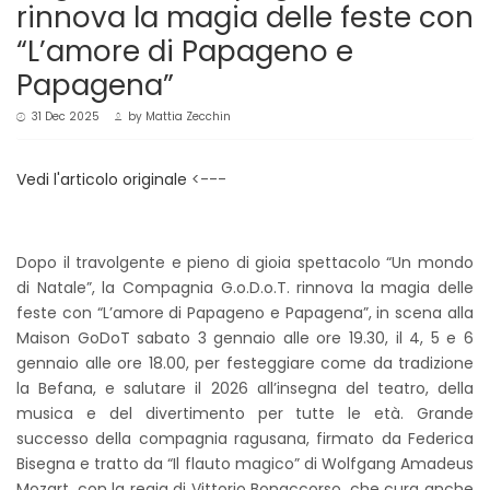
rinnova la magia delle feste con
“L’amore di Papageno e
Papagena”
31 Dec 2025
by
Mattia Zecchin
Vedi l'articolo originale
<---
Dopo il travolgente e pieno di gioia spettacolo “Un mondo
di Natale”, la Compagnia G.o.D.o.T. rinnova la magia delle
feste con “L’amore di Papageno e Papagena”, in scena alla
Maison GoDoT sabato 3 gennaio alle ore 19.30, il 4, 5 e 6
gennaio alle ore 18.00, per festeggiare come da tradizione
la Befana, e salutare il 2026 all’insegna del teatro, della
musica e del divertimento per tutte le età. Grande
successo della compagnia ragusana, firmato da Federica
Bisegna e tratto da “Il flauto magico” di Wolfgang Amadeus
Mozart, con la regia di Vittorio Bonaccorso, che cura anche