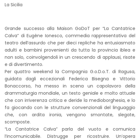
La Sicilia
Grande successo alla Maison GoDoT per “La Cantatrice
Calva” di Eugène Ionesco, commedia rappresentativa del
teatro dell’assurdo che per dieci repliche ha entusiasmato
adulti e bambini provenienti da tutta la provincia iblea e
non solo, coinvolgendoli in un crescendo di applausi, risate
e di divertimento.
Per quattro weekend la Compagnia G.o.D.o.T. di Ragusa,
guidata dagli eccezionali Federica Bisegna e Vittorio
Bonaccorso, ha messo in scena un capolavoro della
drammaturgia mondiale, un testo geniale e molto attuale
che con irriverenza critica e deride la medioborghesia, e lo
fa giocando con le strutture convenzionali del linguaggio
che, con ardita ironia, vengono smontate, slegate,
scomposte.
“La Cantatrice Calva” parla del vuoto e comunica
l’incomunicabile. Distrugge per ricostruire. Un’opera