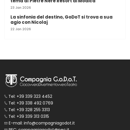
tema al Pietre Nere Resort di Modica
23 Jan 2026
La sinfonia del destino, GoDoT si trova a sua
agio con Nicolaj
22 Jan 2026
Tel: +39 339 323 4452
Tel: +39 338 492 0769
Tel: +39 328 255 3313
Tel: +39 339 313 0315
E-mail: info@compagniagodot.it
PEC: compagniagodot@pec.it