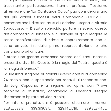
trascinante partecipazione, hanno profuso. “Possiamo
affermare che “La Cantatrice Calva” può considerarsi uno
dei più grandi successi della Compagnia G.o.D.o.T. –
commentano i direttori artistici Federica Bisegna e Vittorio
Bonaccorso – È stato splendido portare in scena questa
anticommedia di Ionesco e ci riempie di gioia leggere le
tante manifestazioni di stima e apprezzamento che ci
sono arrivate fin dalla prima rappresentazione e che
continuano ad arrivare.
È stata una grande emozione vedere così tanti bambini
presenti e divertiti. Questa è la magia del Teatro, questa è
la magia di Ionesco”.
La 18esima stagione di “Palchi Diversi” continua domenica
24 marzo con lo spettacolo per ragazzi “Il raccontafiabe”
da Luigi Capuana, e a seguire, ad aprile, con “Prove
tecniche di misfatto”, commedia di Federica Bisegna
liberamente ispirata ad Aldo Nicolaj.
Per info e prenotazioni è possibile chiamare i numeri
328.2553313, 339.3130315, 329.1421719, 339.3234452,