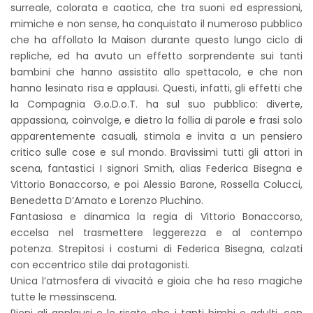
surreale, colorata e caotica, che tra suoni ed espressioni,
mimiche e non sense, ha conquistato il numeroso pubblico
che ha affollato la Maison durante questo lungo ciclo di
repliche, ed ha avuto un effetto sorprendente sui tanti
bambini che hanno assistito allo spettacolo, e che non
hanno lesinato risa e applausi. Questi, infatti, gli effetti che
la Compagnia G.o.D.o.T. ha sul suo pubblico: diverte,
appassiona, coinvolge, e dietro la follia di parole e frasi solo
apparentemente casuali, stimola e invita a un pensiero
critico sulle cose e sul mondo. Bravissimi tutti gli attori in
scena, fantastici I signori Smith, alias Federica Bisegna e
Vittorio Bonaccorso, e poi Alessio Barone, Rossella Colucci,
Benedetta D’Amato e Lorenzo Pluchino.
Fantasiosa e dinamica la regia di Vittorio Bonaccorso,
eccelsa nel trasmettere leggerezza e al contempo
potenza. Strepitosi i costumi di Federica Bisegna, calzati
con eccentrico stile dai protagonisti.
Unica l’atmosfera di vivacità e gioia che ha reso magiche
tutte le messinscena.
Pieni gli applausi e le risate che i tanti bimbi e adulti, con