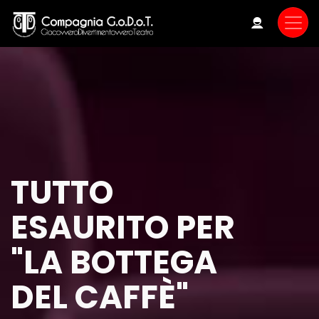
Skip
to
main
content
TUTTO
ESAURITO PER
"LA BOTTEGA
DEL CAFFÈ"