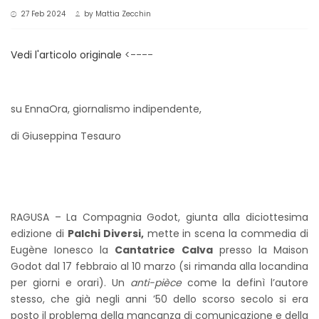
27 Feb 2024
by
Mattia Zecchin
Vedi l'articolo originale
<----
su EnnaOra, giornalismo indipendente,
di Giuseppina Tesauro
RAGUSA – La Compagnia Godot, giunta alla diciottesima
edizione di
Palchi Diversi,
mette in scena la commedia di
Eugène Ionesco la
Cantatrice Calva
presso la Maison
Godot dal 17 febbraio al 10 marzo (si rimanda alla locandina
per giorni e orari). Un
anti-pièce
come la definì l’autore
stesso, che già negli anni ’50 dello scorso secolo si era
posto il problema della mancanza di comunicazione e della