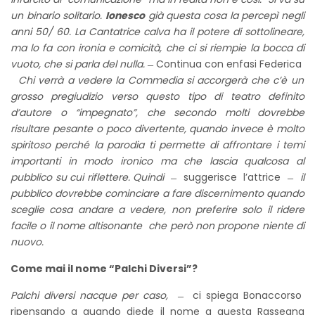
un binario solitario.
Ionesco
già questa cosa la percepì negli
anni 50/ 60. La Cantatrice calva ha il potere di sottolineare,
ma lo fa con ironia e comicità, che ci si riempie la bocca di
vuoto, che si parla del nulla. ̶
Continua con enfasi Federica
̶ Chi verrà a vedere la Commedia si accorgerà che c’è un
grosso pregiudizio verso questo tipo di teatro definito
d’autore o “impegnato”, che secondo molti dovrebbe
risultare pesante o poco divertente, quando invece è molto
spiritoso perché la parodia ti permette di affrontare i temi
importanti in modo ironico ma che lascia qualcosa al
pubblico su cui riflettere. Quindi ̶
suggerisce l’attrice ̶
il
pubblico dovrebbe cominciare a fare discernimento quando
sceglie cosa andare a vedere, non preferire solo il ridere
facile o il nome altisonante che però non propone niente di
nuovo.
Come mai il nome “Palchi Diversi”?
Palchi diversi nacque per caso, ̶
ci spiega Bonaccorso
ripensando a quando diede il nome a questa Rassegna