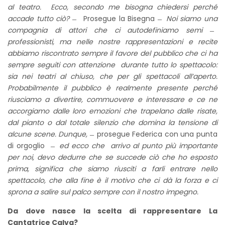
al teatro. Ecco, secondo me bisogna chiedersi perché
accade tutto ciò? ̶
Prosegue la Bisegna ̶
Noi siamo una
compagnia di attori che ci autodefiniamo semi ̶
professionisti, ma nelle nostre rappresentazioni e recite
abbiamo riscontrato sempre il favore del pubblico che ci ha
sempre seguiti con attenzione durante tutto lo spettacolo:
sia nei teatri al chiuso, che per gli spettacoli all’aperto.
Probabilmente il pubblico è realmente presente perché
riusciamo a divertire, commuovere e interessare e ce ne
accorgiamo dalle loro emozioni che trapelano dalle risate,
dal pianto o dal totale silenzio che domina la tensione di
alcune scene. Dunque, ̶
prosegue Federica con una punta
di orgoglio ̶
ed ecco che arrivo al punto più importante
per noi, devo dedurre che se succede ciò che ho esposto
prima, significa che siamo riusciti a farli entrare nello
spettacolo, che alla fine è il motivo che ci dà la forza e ci
sprona a salire sul palco sempre con il nostro impegno.
Da dove nasce la scelta di rappresentare La
Cantatrice Calva?