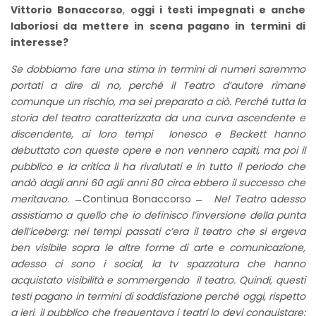
Vittorio Bonaccorso
,
oggi i testi impegnati e anche
laboriosi da mettere in scena pagano in termini di
interesse?
Se dobbiamo fare una stima in termini di numeri saremmo
portati a dire di no, perché il Teatro d’autore rimane
comunque un rischio, ma sei preparato a ciò. Perché tutta la
storia del teatro caratterizzata da una curva ascendente e
discendente, ai loro tempi Ionesco e Beckett hanno
debuttato con queste opere e non vennero capiti, ma poi il
pubblico e la critica li ha rivalutati e in tutto il periodo che
andò dagli anni 60 agli anni 80 circa ebbero il successo che
meritavano.
̶ Continua Bonaccorso ̶
Nel Teatro
a
desso
assistiamo a quello che io definisco l’inversione della punta
dell’iceberg: nei tempi passati c’era il teatro che si ergeva
ben visibile sopra le altre forme di arte e comunicazione,
adesso ci sono i social, la tv spazzatura che hanno
acquistato visibilità e sommergendo il teatro. Quindi, questi
testi pagano in termini di soddisfazione perché oggi, rispetto
a ieri, il pubblico che frequentava i teatri lo devi conquistare: