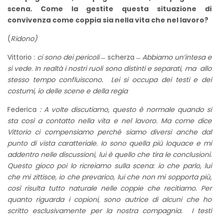
scena. Come la gestite questa situazione di
convivenza come coppia sia nella vita che nel lavoro?
(
Ridono)
Vittorio :
ci sono dei pericoli ̶
scherza
̶ Abbiamo un’intesa e
si vede. In realtà i nostri ruoli sono distinti e separati, ma allo
stesso tempo confluiscono. Lei si occupa dei testi e dei
costumi, io delle scene e della regia
Federica
: A volte discutiamo, questo è normale quando si
sta così a contatto nella vita e nel lavoro. Ma come dice
Vittorio ci compensiamo perché siamo diversi anche dal
punto di vista caratteriale. Io sono quella più loquace e mi
addentro nelle discussioni, lui è quello che tira le conclusioni.
Questo gioco poi lo ricreiamo sulla scena: io che parlo, lui
che mi zittisce, io che prevarico, lui che non mi sopporta più,
così risulta tutto naturale nelle coppie che recitiamo. Per
quanto riguarda i copioni, sono autrice di alcuni che ho
scritto esclusivamente per la nostra compagnia. I testi