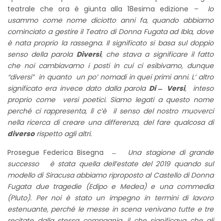
teatrale che ora è giunta alla 18esima edizione
– lo
usammo come nome diciotto anni fa, quando abbiamo
cominciato a gestire il Teatro di Donna Fugata ad Ibla, dove
è nata proprio la rassegna. Il significato si basa sul doppio
senso della parola
Diversi
, che stava a significare il fatto
che noi cambiavamo i posti in cui ci esibivamo, dunque
“diversi” in quanto un po’ nomadi in quei primi anni. L’ altro
significato era invece dato dalla parola
Di ̶ Versi
, inteso
proprio come versi poetici. Siamo legati a questo nome
perché ci rappresenta, lì c’è il senso del nostro muoverci
nella ricerca di creare una differenza, del fare qualcosa di
diverso
rispetto agli altri.
Prosegue Federica Bisegna ̶
Una stagione di grande
successo è stata quella dell’estate del 2019 quando sul
modello di Siracusa abbiamo riproposto al Castello di Donna
Fugata due tragedie (Edipo e Medea) e una commedia
(Pluto). Per noi è stato un impegno in termini di lavoro
estenuante, perché le messe in scena venivano tutte e tre
recitate dalla stessa compagnia, il che significava che gli