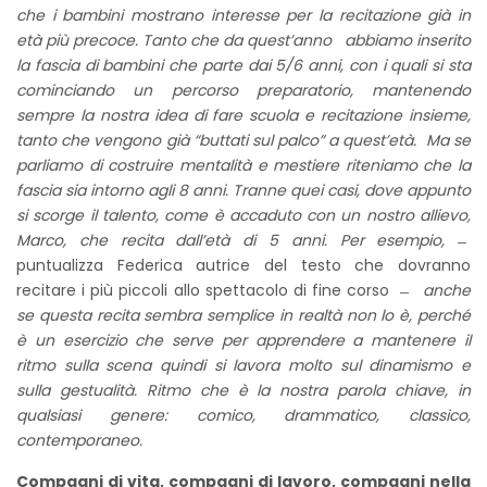
che i bambini mostrano interesse per la recitazione già in
età più precoce. Tanto che da quest’anno abbiamo inserito
la fascia di bambini che parte dai 5/6 anni, con i quali si sta
cominciando un percorso preparatorio, mantenendo
sempre la nostra idea di fare scuola e recitazione insieme,
tanto che vengono già “buttati sul palco” a quest’età. Ma se
parliamo di costruire mentalità e mestiere riteniamo che la
fascia sia intorno agli 8 anni. Tranne quei casi, dove appunto
si scorge il talento, come è accaduto con un nostro allievo,
Marco, che recita dall’età di 5 anni. Per esempio, ̶
puntualizza Federica autrice del testo che dovranno
recitare i più piccoli allo spettacolo di fine corso ̶
anche
se questa recita sembra semplice in realtà non lo è, perché
è un esercizio che serve per apprendere a mantenere il
ritmo sulla scena quindi si lavora molto sul dinamismo e
sulla gestualità. Ritmo che è la nostra parola chiave, in
qualsiasi genere: comico, drammatico, classico,
contemporaneo.
Compagni di vita, compagni di lavoro, compagni nella