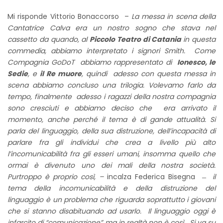
Mi risponde Vittorio Bonaccorso –
La messa in scena della
Cantatrice Calva era un nostro sogno che stava nel
cassetto da quando, al
Piccolo Teatro di Catania
in questa
commedia, abbiamo interpretato i signori Smith. Come
Compagnia GoDoT abbiamo rappresentato di
Ionesco, le
Sedie
, e
il Re muore
, quindi adesso con questa messa in
scena abbiamo concluso una trilogia. Volevamo farlo da
tempo, finalmente adesso i ragazzi della nostra compagnia
sono cresciuti e abbiamo deciso che era arrivato il
momento, anche perché il tema è di gande attualità. Si
parla del linguaggio, della sua distruzione, dell’incapacità di
parlare fra gli individui che crea a livello più alto
l’incomunicabilità fra gli esseri umani, insomma quello che
ormai è divenuto uno dei mali della nostra società.
Purtroppo è proprio così, –
incalza Federica Bisegna ̶
il
tema della incomunicabilità e della distruzione del
linguaggio è un problema che riguarda soprattutto i giovani
che si stanno disabituando ad usarlo. Il linguaggio oggi è
infarcito di “comunicazione” ma in realtà non è così. Si va su