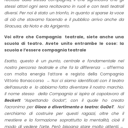
stessi attori ogni sera recitavano in ruoli e con testi teatrali
diversi. Per noi è stato un trionfo, in quanto si sparse la voce
di ciò che stavamo facendo e il pubblico arrivo anche da
Siracusa, da Noto e da Agrigento.
Voi oltre che Compagnia teatrale, siete anche una
scuola di teatro. Avete unito entrambe le cose: la
scuola e l’essere compagnia teatrale
Esatto, questo è un punto, centrale e fondamentale nel
nostro percorso teatrale e che fa la differenza ̶̶
afferma
con molta energia l’attore e regista della Compagnia
Vittorio Bonaccorso ̶ N
oi ci siamo identificati con il teatro
dell’assurdo e lo abbiamo fatto diventare il nostro marchio.
Il nome stesso della Compagnia si ispira al capolavoro di
Beckett
“Aspettando Godot”, con il quale ho creato
l’acronimo per
Gioco o divertimento o teatro: GoDoT
. Noi
cerchiamo di costruire per questi ragazzi, oltre che il
mestiere e la formazione soprattutto la mentalità, cioè il
modo di vedere l’arte. Però bisogna stare molto attenti
, ̶