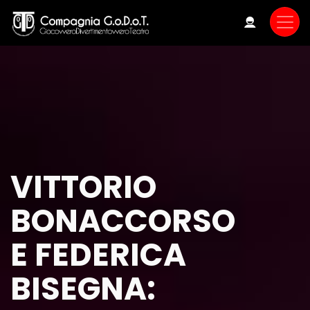
Skip
to
main
content
VITTORIO
BONACCORSO
E FEDERICA
BISEGNA: