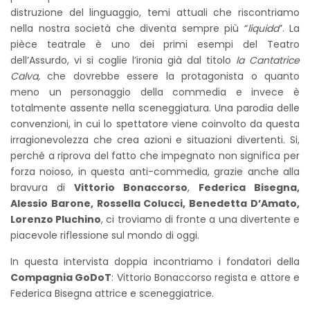
distruzione del linguaggio, temi attuali che riscontriamo
nella nostra società che diventa sempre più “
liquida
”. La
pièce teatrale è uno dei primi esempi del Teatro
dell’Assurdo, vi si coglie l’ironia già dal titolo
la Cantatrice
Calva,
che dovrebbe essere la protagonista o quanto
meno un personaggio della commedia e invece è
totalmente assente nella sceneggiatura. Una parodia delle
convenzioni, in cui lo spettatore viene coinvolto da questa
irragionevolezza che crea azioni e situazioni divertenti. Si,
perché a riprova del fatto che impegnato non significa per
forza noioso, in questa anti-commedia, grazie anche alla
bravura di
Vittorio Bonaccorso
,
Federica Bisegna,
Alessio Barone, Rossella Colucci, Benedetta D’Amato,
Lorenzo Pluchino
, ci troviamo di fronte a una divertente e
piacevole riflessione sul mondo di oggi.
In questa intervista doppia incontriamo i fondatori della
Compagnia GoDoT
: Vittorio Bonaccorso regista e attore e
Federica Bisegna attrice e sceneggiatrice.