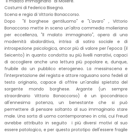
"Il malato immaginario" di Molière.
Costumi di Federica Bisegna.
Scena e regia di Vittorio Bonaccorso.
Dopo "Il borghese gentiluomo" e "L'avaro" , Vittorio
Bonaccorso mette in scena un'altra commedia molieriana
per eccellenza, "Il malato immaginario", opera di una
modernità sbalorditiva, intrisa di satira sociale e di
introspezione psicologica, ancor più di valore per l'epoca (il
Seicento) in quanto condotta su più livelli narrativi, capaci
di accogliere anche una lettura più popolare e, dunque,
fruibile da un pubblico eterogeneo. La messinscena e
l'interpretazione del regista e attore ragusano sono fedeli al
testo originario, capace di offrire un'analisi spietata del
sorgente mondo borghese. Argante (un sempre
straordinario Vittorio Bonaccorso) è un ipocondriaco
all'ennesima potenza, un benestante che si può
permettere di pensare soltanto al suo immaginario stare
male. Una sorta di uomo contemporaneo in crisi, cui Freud
avrebbe attribuito in seguito i più diversi motivi al suo
essere patologico, e per questo prototipo dell'essere fragile