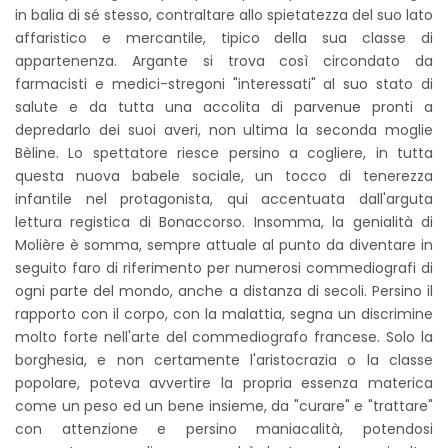
in balia di sé stesso, contraltare allo spietatezza del suo lato
affaristico e mercantile, tipico della sua classe di
appartenenza. Argante si trova così circondato da
farmacisti e medici-stregoni "interessati" al suo stato di
salute e da tutta una accolita di parvenue pronti a
depredarlo dei suoi averi, non ultima la seconda moglie
Bèline. Lo spettatore riesce persino a cogliere, in tutta
questa nuova babele sociale, un tocco di tenerezza
infantile nel protagonista, qui accentuata dall'arguta
lettura registica di Bonaccorso. Insomma, la genialità di
Molière è somma, sempre attuale al punto da diventare in
seguito faro di riferimento per numerosi commediografi di
ogni parte del mondo, anche a distanza di secoli. Persino il
rapporto con il corpo, con la malattia, segna un discrimine
molto forte nell'arte del commediografo francese. Solo la
borghesia, e non certamente l'aristocrazia o la classe
popolare, poteva avvertire la propria essenza materica
come un peso ed un bene insieme, da "curare" e "trattare"
con attenzione e persino maniacalità, potendosi