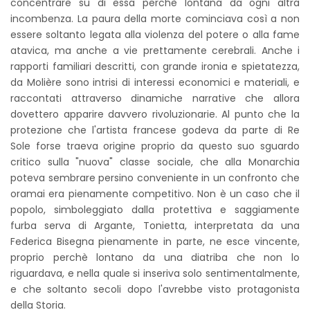
concentrare su di essa perchè lontana da ogni altra
incombenza. La paura della morte cominciava così a non
essere soltanto legata alla violenza del potere o alla fame
atavica, ma anche a vie prettamente cerebrali. Anche i
rapporti familiari descritti, con grande ironia e spietatezza,
da Molière sono intrisi di interessi economici e materiali, e
raccontati attraverso dinamiche narrative che allora
dovettero apparire davvero rivoluzionarie. Al punto che la
protezione che l'artista francese godeva da parte di Re
Sole forse traeva origine proprio da questo suo sguardo
critico sulla "nuova" classe sociale, che alla Monarchia
poteva sembrare persino conveniente in un confronto che
oramai era pienamente competitivo. Non è un caso che il
popolo, simboleggiato dalla protettiva e saggiamente
furba serva di Argante, Tonietta, interpretata da una
Federica Bisegna pienamente in parte, ne esce vincente,
proprio perchè lontano da una diatriba che non lo
riguardava, e nella quale si inseriva solo sentimentalmente,
e che soltanto secoli dopo l'avrebbe visto protagonista
della Storia.