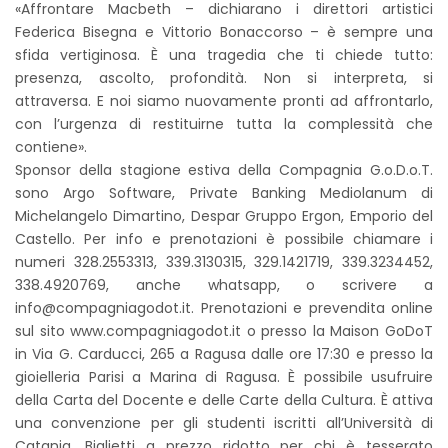
«Affrontare Macbeth – dichiarano i direttori artistici
Federica Bisegna e Vittorio Bonaccorso – è sempre una
sfida vertiginosa. È una tragedia che ti chiede tutto:
presenza, ascolto, profondità. Non si interpreta, si
attraversa. E noi siamo nuovamente pronti ad affrontarlo,
con l’urgenza di restituirne tutta la complessità che
contiene».
Sponsor della stagione estiva della Compagnia G.o.D.o.T.
sono Argo Software, Private Banking Mediolanum di
Michelangelo Dimartino, Despar Gruppo Ergon, Emporio del
Castello. Per info e prenotazioni è possibile chiamare i
numeri 328.2553313, 339.3130315, 329.1421719, 339.3234452,
338.4920769, anche whatsapp, o scrivere a
info@compagniagodot.it. Prenotazioni e prevendita online
sul sito www.compagniagodot.it o presso la Maison GoDoT
in Via G. Carducci, 265 a Ragusa dalle ore 17:30 e presso la
gioielleria Parisi a Marina di Ragusa. È possibile usufruire
della Carta del Docente e delle Carte della Cultura. È attiva
una convenzione per gli studenti iscritti all’Università di
Catania. Biglietti a prezzo ridotto per chi è tesserato