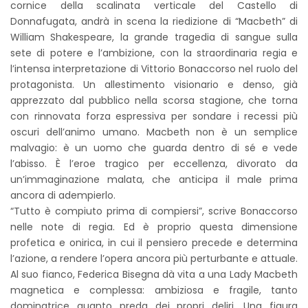
cornice della scalinata verticale del Castello di
Donnafugata, andrà in scena la riedizione di “Macbeth” di
William Shakespeare, la grande tragedia di sangue sulla
sete di potere e l’ambizione, con la straordinaria regia e
l’intensa interpretazione di Vittorio Bonaccorso nel ruolo del
protagonista. Un allestimento visionario e denso, già
apprezzato dal pubblico nella scorsa stagione, che torna
con rinnovata forza espressiva per sondare i recessi più
oscuri dell’animo umano. Macbeth non è un semplice
malvagio: è un uomo che guarda dentro di sé e vede
l’abisso. È l’eroe tragico per eccellenza, divorato da
un’immaginazione malata, che anticipa il male prima
ancora di adempierlo.
“Tutto è compiuto prima di compiersi”, scrive Bonaccorso
nelle note di regia. Ed è proprio questa dimensione
profetica e onirica, in cui il pensiero precede e determina
l’azione, a rendere l’opera ancora più perturbante e attuale.
Al suo fianco, Federica Bisegna dà vita a una Lady Macbeth
magnetica e complessa: ambiziosa e fragile, tanto
dominatrice quanto preda dei propri deliri. Una figura