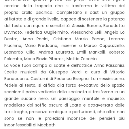
cardine della tragedia che si trasforma in vittima del
proprio crollo psichico. Completano il cast un gruppo
affiatato e di grande livello, capace di sostenere la potenza
del testo con rigore e sensibilità: Alessio Barone, Benedetta
D’Amato, Federica Guglielmino, Alessandra Lelii, Angelo Lo
Destro, Anna Pacini, Cristiano Marzio Penna, Lorenzo
Pluchino, Mario Predoana, insieme a Marco Cappuzzello,
Leonardo Cilia, Andrea Lauretta, Emili Mankolli, Roberto
Palomba, Maria Flavia Pitarresi, Mattia Zecchin.
La voce fuori campo di Ecate è dell’attrice Anna Passanisi.
Scelte musicali da Giuseppe Verdi a cura di Vittorio
Bonaccorso. Costumi di Federica Bisegna. La messinscena,
fedele al testo, si affida alla forza evocativa dello spazio
scenico: il palco verticale della scalinata si trasforma in un
grande sudario nero, un paesaggio mentale e inquieto,
modellato dal soffio oscuro di Ecate e attraversato dalle
tre streghe, presenze ambigue e perturbanti, che altro non
sono se non le proiezioni inconsce dei pensieri più
inconfessabili di Macbeth.