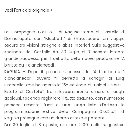
Vedi l'articolo originale
<---
La Compagnia G.o.D.o.T. di Ragusa torna al Castello di
Donnafugata con “Macbeth” di Shakespeare: un viaggio
oscuro tra visioni, streghe e abissi interiori. Sulla suggestiva
scalinata del Castello dal 30 luglio al 3 agosto. Intanto
grande successo per il debutto della nuova produzione “A
birritta cu ’i ciancianeddi”.
RAGUSA – Dopo il grande successo de “A birritta cu ’i
ciancianeddi”, ovvero “Il berretto a sonagli” di Luigi
Pirandello, che ha aperto la 15ª edizione di “Palchi Diversi –
Estate al Castello” tra riflessioni, ironia amara e lunghi
applausi, facendo registrare il tutto esaurito, con numerose
persone rimaste fuori e una lunga lista d’attesa, la
programmazione estiva della Compagnia G.o.D.o.T. di
Ragusa prosegue con un ritorno atteso e potente.
Dal 30 luglio al 3 agosto, alle ore 21.00, nella suggestiva