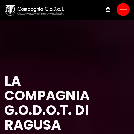
Skip
to
main
content
LA
COMPAGNIA
G.O.D.O.T. DI
RAGUSA