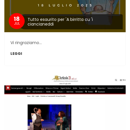
18
Tutto esaurito per 'A birritta cu 'i
JUL
ciancianeddi
Vi ringraziamo...
LEGGI