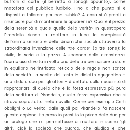
buffoni di corte (il berretto a sonagli appunto), come
metafora del pubblico ludibrio. Fino a che punto si è
disposti a tollerare per non subirlo? A cosa si è pronti a
rinunciare pur di mantenere le apparenze? Qual è il prezzo
della serenità e quale quello della verità? In quest’opera
Pirandello riesce a mettere in luce la complessità
dell’animo umano e delle dinamiche sociali attraverso la
straordinaria invenzione delle “tre corde” (o tre zone): la
civile, la seria e la pazza. A seconda delle circostanze,
l’uomo usa di volta in volta una delle tre per riuscire a stare
in equilibrio nell’intricato reticolo delle regole non scritte
della società. La scelta del testo in dialetto agrigentino –
una sfida ardua per gli attori – è dettata dalla necessità di
riappropriarsi di quella che è la forza espressiva più pura
della scrittura di Pirandello, quella forza espressiva che si
ritrova soprattutto nelle novelle. Come per esempio Certi
obblighi o La verità, dalle quali poi Pirandello fa nascere
questo copione. Ho preso in prestito la prima delle due per
un prologo che mi permettesse di mettere in scena “gli
altri”, cioè la società che guarda, che giudica e che