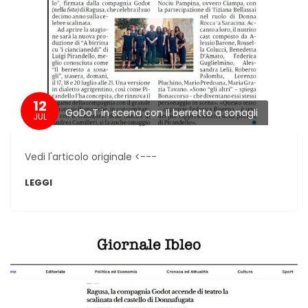
12
GoDoT in scena con Il berretto a sonagli
JUL
Vedi l'articolo originale <---
LEGGI