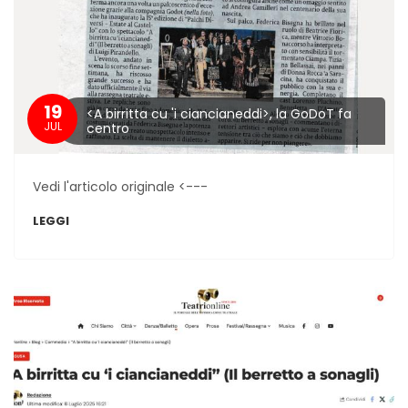
19
<A birritta cu 'i ciancianeddi>, la GoDoT fa
JUL
centro
Vedi l'articolo originale <---
LEGGI