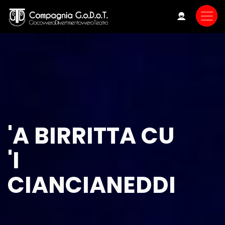
Skip
to
main
content
'A BIRRITTA CU
'I
CIANCIANEDDI