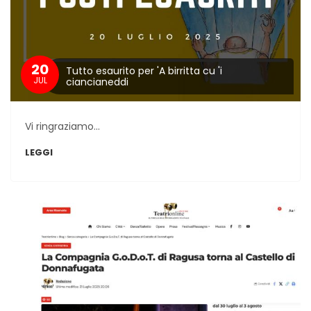
20
Tutto esaurito per 'A birritta cu 'i
JUL
ciancianeddi
Vi ringraziamo...
LEGGI