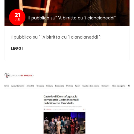
21
Il pubblico su" 'A birritta cu 'i ciancianeddi"
JUL
Il pubblico su " 'A birritta cu 'i ciancianeddi ":
LEGGI