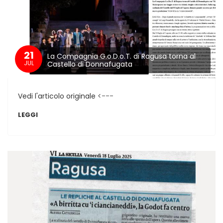
21
La Compagnia G.o.D.o.T. di Ragusa torna al
JUL
Castello di Donnafugata
Vedi l'articolo originale
<---
LEGGI