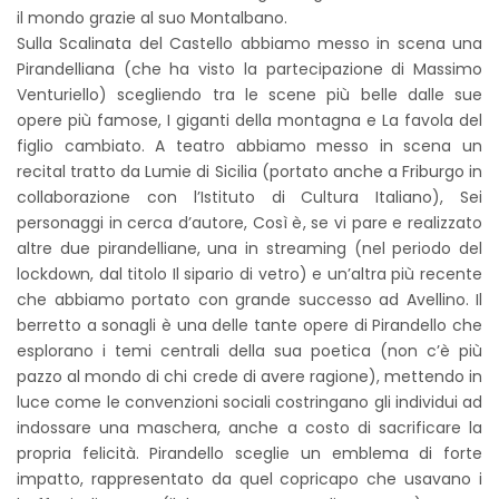
il mondo grazie al suo Montalbano.
Sulla Scalinata del Castello abbiamo messo in scena una
Pirandelliana (che ha visto la partecipazione di Massimo
Venturiello) scegliendo tra le scene più belle dalle sue
opere più famose, I giganti della montagna e La favola del
figlio cambiato. A teatro abbiamo messo in scena un
recital tratto da Lumie di Sicilia (portato anche a Friburgo in
collaborazione con l’Istituto di Cultura Italiano), Sei
personaggi in cerca d’autore, Così è, se vi pare e realizzato
altre due pirandelliane, una in streaming (nel periodo del
lockdown, dal titolo Il sipario di vetro) e un’altra più recente
che abbiamo portato con grande successo ad Avellino. Il
berretto a sonagli è una delle tante opere di Pirandello che
esplorano i temi centrali della sua poetica (non c’è più
pazzo al mondo di chi crede di avere ragione), mettendo in
luce come le convenzioni sociali costringano gli individui ad
indossare una maschera, anche a costo di sacrificare la
propria felicità. Pirandello sceglie un emblema di forte
impatto, rappresentato da quel copricapo che usavano i