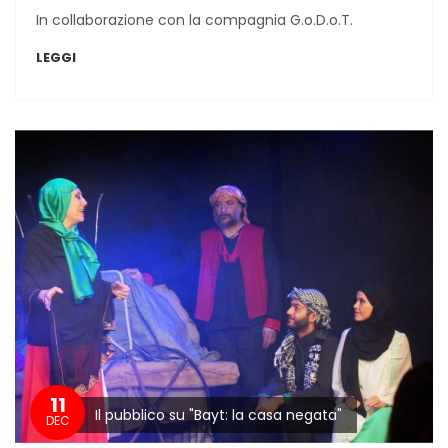
In collaborazione con la compagnia G.o.D.o.T.
LEGGI
11
Il pubblico su "Bayt: la casa negata"
DEC