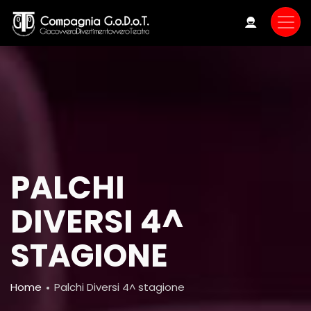
Skip
to
main
content
PALCHI
DIVERSI 4^
STAGIONE
Breadcrumb
Home
Palchi Diversi 4^ stagione