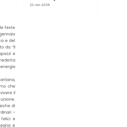
22 Jan 2026
le feste
 gennaio
ca e del
o da “Il
upazzi e
enedetta
 energia
artiana,
simo che
ivere il
 unione.
siche di
dinari –
felici e
isegna e