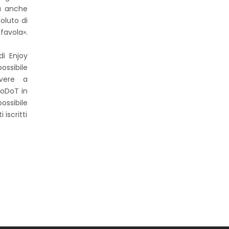
ma anche
oluto di
favola».
di Enjoy
ossibile
ivere a
GoDoT in
ossibile
iscritti