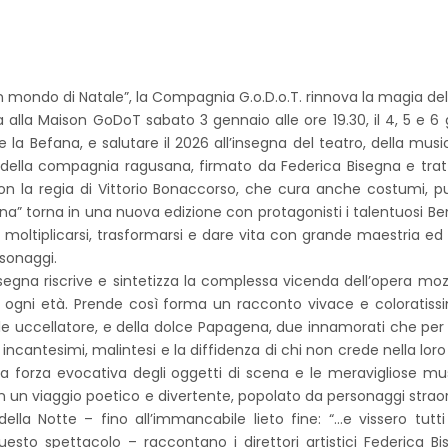
Un mondo di Natale”, la Compagnia G.o.D.o.T. rinnova la magia del
alla Maison GoDoT sabato 3 gennaio alle ore 19.30, il 4, 5 e 6
 la Befana, e salutare il 2026 all’insegna del teatro, della musi
della compagnia ragusana, firmato da Federica Bisegna e tratt
 la regia di Vittorio Bonaccorso, che cura anche costumi, p
a” torna in una nuova edizione con protagonisti i talentuosi B
 moltiplicarsi, trasformarsi e dare vita con grande maestria ed
rsonaggi.
isegna riscrive e sintetizza la complessa vicenda dell’opera moz
di ogni età. Prende così forma un racconto vivace e coloratis
ile uccellatore, e della dolce Papagena, due innamorati che per v
ncantesimi, malintesi e la diffidenza di chi non crede nella loro
i, la forza evocativa degli oggetti di scena e le meravigliose mu
n un viaggio poetico e divertente, popolato da personaggi straor
la Notte – fino all’immancabile lieto fine: “…e vissero tutti 
esto spettacolo – raccontano i direttori artistici Federica B