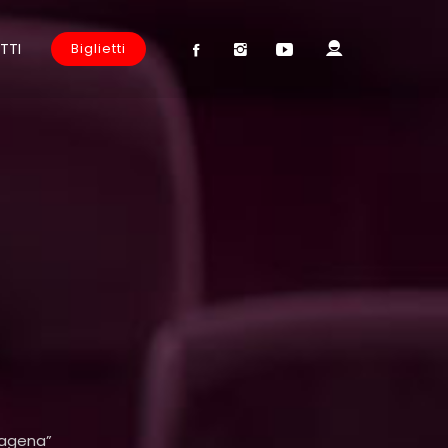
TTI
Biglietti
pagena”