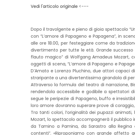
Vedi l'articolo originale
<---
Dopo il travolgente e pieno di gioia spettacolo “
con “L’amore di Papageno e Papagena”, in scena 
alle ore 18.00, per festeggiare come da tradizione
divertimento per tutte le età. Grande successo 
flauto magico” di Wolfgang Amadeus Mozart, con
oggetti di scena, “L’amore di Papageno e Papagen
D’Amato e Lorenzo Pluchino, due attori capaci di
straripante a una divertentissima girandola di pe
Attraverso la formula del teatro di narrazione, B
rendendola accessibile e godibile a spettatori 
segue le peripezie di Papageno, buffo e irresistib
loro amore dovranno superare prove di coraggio, i
Tra tanti colori, l’originalità dei pupazzi animat
Mozart, lo spettacolo accompagnerà il pubblico i
da Tamino a Pamina, da Sarastro alla Regina del
contenti”. «Riproponiamo con grande affetto qu