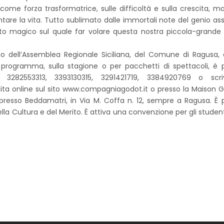
come forza trasformatrice, sulle difficoltà e sulla crescita, 
ontare la vita. Tutto sublimato dalle immortali note del genio ass
o magico sul quale far volare questa nostra piccola-grande 
inio dell’Assemblea Regionale Siciliana, del Comune di Ragusa, 
 programma, sulla stagione o per pacchetti di spettacoli, è p
3282553313, 3393130315, 3291421719, 3384920769 o scr
ita online sul sito www.compagniagodot.it o presso la Maison 
presso Beddamatri, in Via M. Coffa n. 12, sempre a Ragusa. È p
la Cultura e del Merito. È attiva una convenzione per gli studenti 