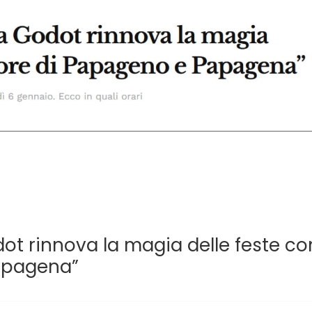
t rinnova la magia delle feste co
apagena”