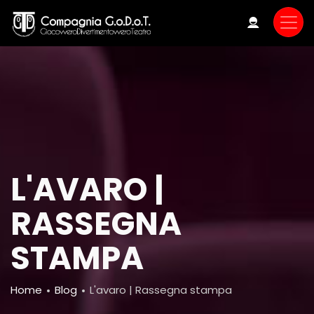
Skip
to
main
content
L'AVARO |
RASSEGNA
STAMPA
Breadcrumb
Home
Blog
L'avaro | Rassegna stampa