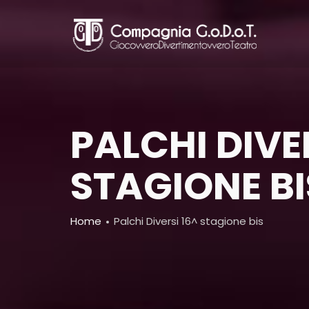
Skip
to
main
content
PALCHI DIVE
STAGIONE BI
Breadcrumb
Home
Palchi Diversi 16^ stagione bis