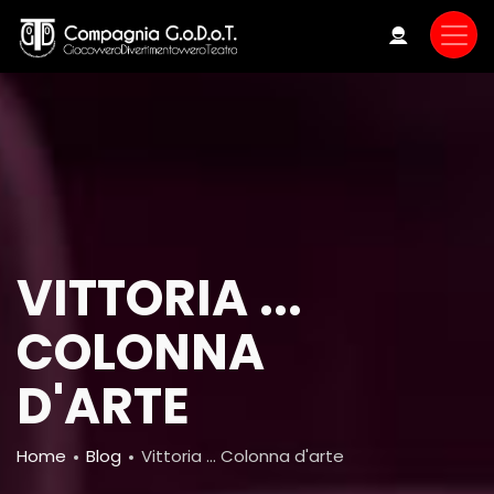
Skip
to
main
content
VITTORIA ...
COLONNA
D'ARTE
Breadcrumb
Home
Blog
Vittoria ... Colonna d'arte