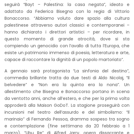
seguirà “Bayt – Palestina: la casa negata”, ideato e
adattato da Federica Bisegna con la regia di Vittorio
Bonaccorso. “Abbiamo voluto dare spazio alla cultura
palestinese attraverso autori classici e contemporanei –
hanno dichiarato i direttori artistici – per ricordare, in
questo momento di grande atrocità, dove si sta
compiendo un genocidio con l’avallo di tutta l’Europa, che
esiste un patrimonio immenso di poesia, letteratura e arte,
capace di raccontare la dignità di un popolo martoriato”.
A gennaio sarà protagonista “La sinfonia del destino”,
commedia brillante tratta da due testi di Aldo Nicolaj, “Il
belvedere” e “Non era la quinta era la nona”. Un
allestimento che Bisegna e Bonaccorso portano in scena
da ventotto anni, anche all’estero, e che per la prima volta
approderà alla Maison GoDoT. La stagione proseguirà con
incursioni nel teatro dell’assurdo e del simbolismo: “Il
marinaio” di Fernando Pessoa, dramma sospeso tra sogno
e contemplazione (fine settimana da 20 febbraio a 1
marzo), “Ubu Re” di Alfred Jarry, opera dissacrante e