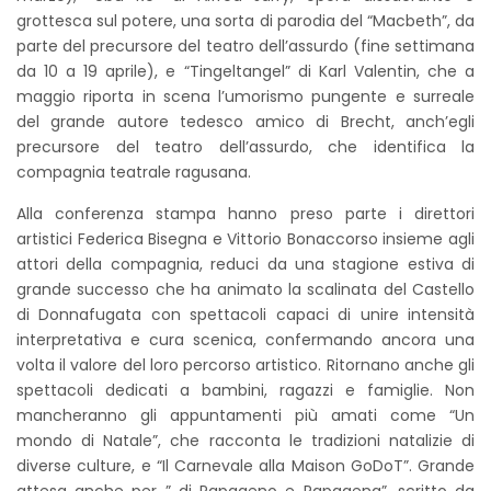
grottesca sul potere, una sorta di parodia del “Macbeth”, da
parte del precursore del teatro dell’assurdo (fine settimana
da 10 a 19 aprile), e “Tingeltangel” di Karl Valentin, che a
maggio riporta in scena l’umorismo pungente e surreale
del grande autore tedesco amico di Brecht, anch’egli
precursore del teatro dell’assurdo, che identifica la
compagnia teatrale ragusana.
Alla conferenza stampa hanno preso parte i direttori
artistici Federica Bisegna e Vittorio Bonaccorso insieme agli
attori della compagnia, reduci da una stagione estiva di
grande successo che ha animato la scalinata del Castello
di Donnafugata con spettacoli capaci di unire intensità
interpretativa e cura scenica, confermando ancora una
volta il valore del loro percorso artistico. Ritornano anche gli
spettacoli dedicati a bambini, ragazzi e famiglie. Non
mancheranno gli appuntamenti più amati come “Un
mondo di Natale”, che racconta le tradizioni natalizie di
diverse culture, e “Il Carnevale alla Maison GoDoT”. Grande
attesa anche per ” di Papageno e Papagena”, scritto da