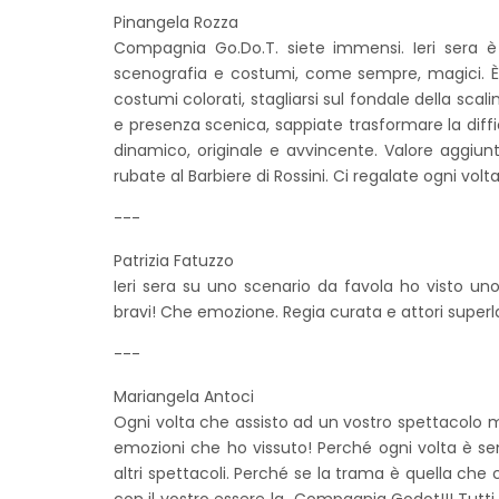
Pinangela Rozza
Compagnia Go.Do.T. siete immensi. Ieri sera è 
scenografia e costumi, come sempre, magici. È
costumi colorati, stagliarsi sul fondale della sca
e presenza scenica, sappiate trasformare la diffi
dinamico, originale e avvincente. Valore aggiunto
rubate al Barbiere di Rossini. Ci regalate ogni vo
---
Patrizia Fatuzzo
Ieri sera su uno scenario da favola ho visto u
bravi! Che emozione. Regia curata e attori superl
---
Mariangela Antoci
Ogni volta che assisto ad un vostro spettacolo 
emozioni che ho vissuto! Perché ogni volta è s
altri spettacoli. Perché se la trama è quella che 