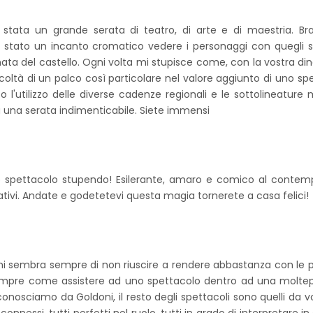
stata un grande serata di teatro, di arte e di maestria. Brav
 stato un incanto cromatico vedere i personaggi con quegli 
linata del castello. Ogni volta mi stupisce come, con la vostra di
coltà di un palco così particolare nel valore aggiunto di uno sp
 l'utilizzo delle diverse cadenze regionali e le sottolineature m
lta una serata indimenticabile. Siete immensi
no spettacolo stupendo! Esilerante, amaro e comico al conte
ativi. Andate e godetetevi questa magia tornerete a casa felici!
mi sembra sempre di non riuscire a rendere abbastanza con le p
empre come assistere ad uno spettacolo dentro ad una moltepl
conosciamo da Goldoni, il resto degli spettacoli sono quelli da vo