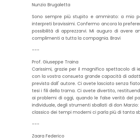
Nunzio Brugaletta
Sono sempre più stupito e ammirato: a mio pa
interpreti bravissimi. Confermo ancora la prefere
possibilità di apprezzarvi. Mi auguro di avere a
complimenti a tutta la compagnia. Bravi
---
Prof. Giuseppe Traina
Carissimi, grazie per il magnifico spettacolo di 
con la vostra consueta grande capacità di adattare
prevista dall' autore. Ci avete lasciato senza fia
tesi i fili della trama. Ci avete divertito, restitue
ai problemi di oggi, quando le false verità del 
individuale, degli strumenti sballati di don Marzio
classico dei tempi moderni ci parla più di tanta sb
---
Zaara Federico