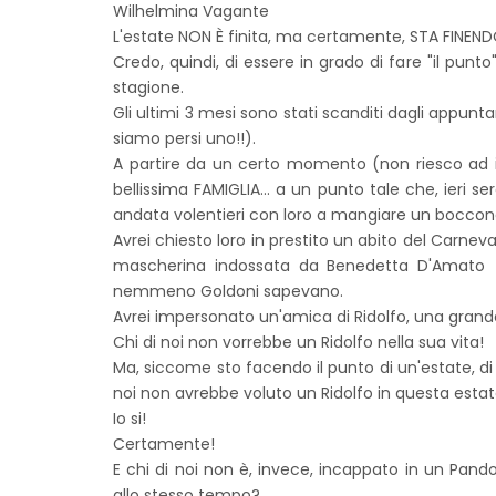
Wilhelmina Vagante
L'estate NON È finita, ma certamente, STA FINEND
Credo, quindi, di essere in grado di fare "il pu
stagione.
Gli ultimi 3 mesi sono stati scanditi dagli appu
siamo persi uno!!).
A partire da un certo momento (non riesco ad ide
bellissima FAMIGLIA... a un punto tale che, ieri s
andata volentieri con loro a mangiare un boccon
Avrei chiesto loro in prestito un abito del Carneva
mascherina indossata da Benedetta D'Amato (al
nemmeno Goldoni sapevano.
Avrei impersonato un'amica di Ridolfo, una grand
Chi di noi non vorrebbe un Ridolfo nella sua vita!
Ma, siccome sto facendo il punto di un'estate, di un
noi non avrebbe voluto un Ridolfo in questa esta
Io si!
Certamente!
E chi di noi non è, invece, incappato in un Pand
allo stesso tempo?