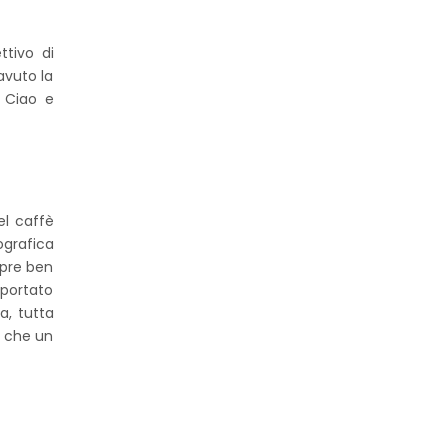
tivo di
avuto la
. Ciao e
el caffè
ografica
mpre ben
riportato
a, tutta
, che un