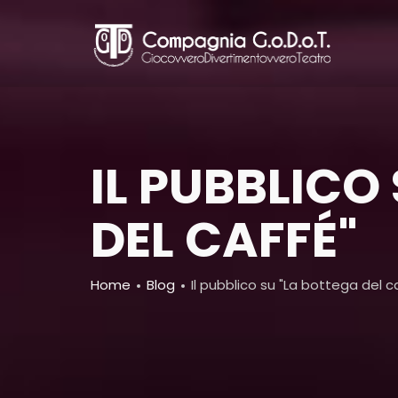
Skip
to
main
content
IL PUBBLICO
DEL CAFFÉ"
Breadcrumb
Home
Blog
Il pubblico su "La bottega del c