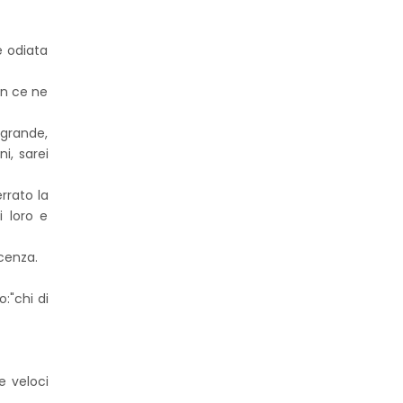
e odiata
on ce ne
 grande,
i, sarei
rrato la
i loro e
cenza.
o:"chi di
e veloci