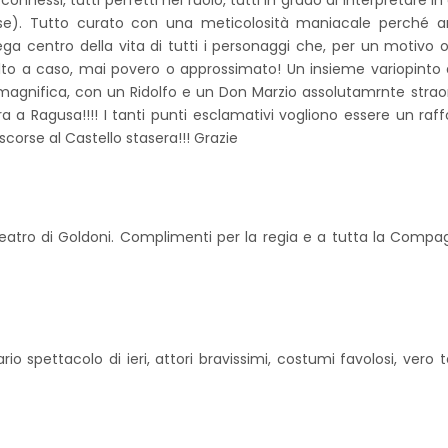
nnessi, tutti perfetti nel ruolo, tutti in grado di interpretare in
se). Tutto curato con una meticolosità maniacale perché a
tega centro della vita di tutti i personaggi che, per un motivo 
lto a caso, mai povero o approssimato! Un insieme variopinto d
magnifica, con un Ridolfo e un Don Marzio assolutamrnte straord
ra a Ragusa!!!! I tanti punti esclamativi vogliono essere un raff
scorse al Castello stasera!!! Grazie
eatro di Goldoni. Complimenti per la regia e a tutta la Compa
io spettacolo di ieri, attori bravissimi, costumi favolosi, vero t