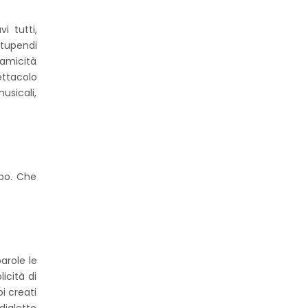
i tutti,
stupendi
namicità
ettacolo
usicali,
mpo. Che
arole le
icità di
i creati