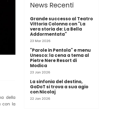
News Recenti
Grande successo al Teatro
Vittoria Colonna con "La
vera storia de: La Bella
Addormentata"
23 Mar 2026
"Parole in Pentola" e menu
Unesco: la cena a tema al
Pietre Nere Resort di
Modica
23 Jan 2026
La sinfonia del destino,
GoDoT si trova a sua agio
con Nicolaj
ma della
22 Jan 2026
a con la