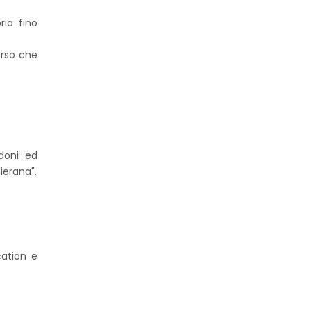
ria fino
orso che
ldoni ed
ierana".
cation e