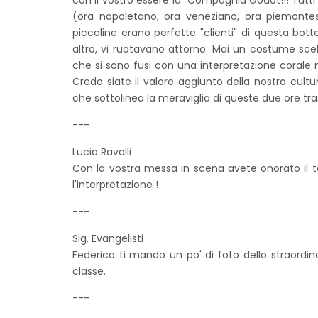
con il vostro essere la Compagnia Godot!!! Tutti co
(ora napoletano, ora veneziano, ora piemonte
piccoline erano perfette "clienti" di questa bot
altro, vi ruotavano attorno. Mai un costume sce
che si sono fusi con una interpretazione corale 
Credo siate il valore aggiunto della nostra cultu
che sottolinea la meraviglia di queste due ore tra
---
Lucia Ravalli
Con la vostra messa in scena avete onorato il t
l'interpretazione !
---
Sig. Evangelisti
Federica ti mando un po' di foto dello straordinar
classe.
---