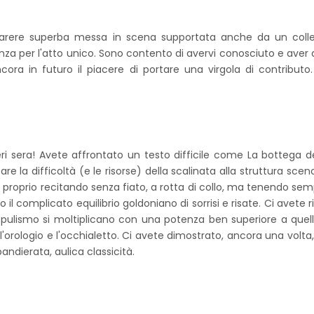
rere superba messa in scena supportata anche da un collet
nza per l'atto unico. Sono contento di avervi conosciuto e aver 
ncora in futuro il piacere di portare una virgola di contributo
ieri sera! Avete affrontato un testo difficile come La bottega d
 la difficoltà (e le risorse) della scalinata alla struttura scen
to proprio recitando senza fiato, a rotta di collo, ma tenendo se
ndo il complicato equilibrio goldoniano di sorrisi e risate. Ci avete 
populismo si moltiplicano con una potenza ben superiore a quell
: l'orologio e l'occhialetto. Ci avete dimostrato, ancora una volta
andierata, aulica classicità.