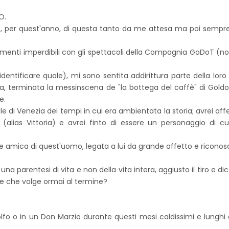
O.
nto", per quest'anno, di questa tanto da me attesa ma poi sempr
ntamenti imperdibili con gli spettacoli della Compagnia GoDoT (n
ntificare quale), mi sono sentita addirittura parte della loro
era, terminata la messinscena de "la bottega del caffè" di Goldon
e.
le di Venezia dei tempi in cui era ambientata la storia; avrei affe
ias Vittoria) e avrei finto di essere un personaggio di cu
e amica di quest'uomo, legata a lui da grande affetto e riconos
a parentesi di vita e non della vita intera, aggiusto il tiro e dic
te che volge ormai al termine?
olfo o in un Don Marzio durante questi mesi caldissimi e lunghi 