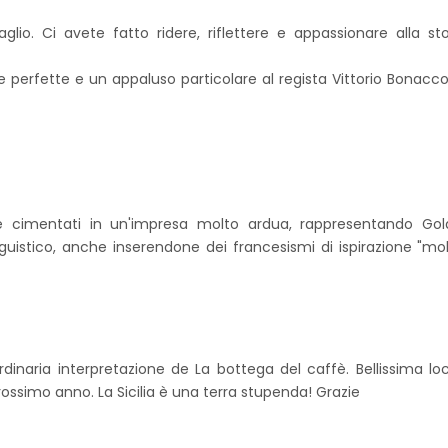
lio. Ci avete fatto ridere, riflettere e appassionare alla sto
ie perfette e un appaluso particolare al regista Vittorio Bonacc
iete cimentati in un'impresa molto ardua, rappresentando Go
nguistico, anche inserendone dei francesismi di ispirazione "mol
inaria interpretazione de La bottega del caffè. Bellissima lo
 prossimo anno. La Sicilia è una terra stupenda! Grazie