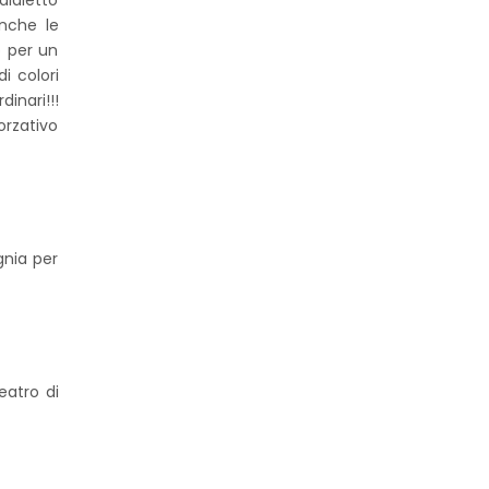
 dialetto
nche le
o per un
i colori
inari!!!
orzativo
gnia per
eatro di