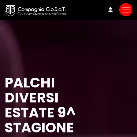
Skip
to
main
content
PALCHI
DIVERSI
ESTATE 9^
STAGIONE