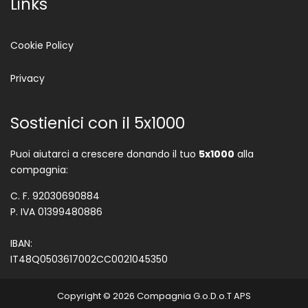
Links
Cookie Policy
Privacy
Sostienici con il 5x1000
Puoi aiutarci a crescere donando il tuo
5x1000
alla
compagnia:
C. F. 92030690884
P. IVA 01399480886
IBAN:
IT48Q0503617002CC0021045350
Copyright © 2026 Compagnia G.o.D.o.T APS