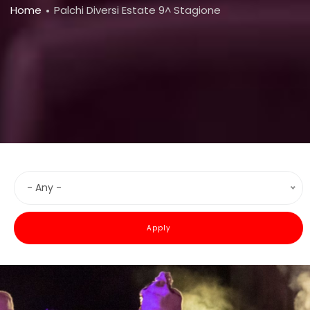
Breadcrumb
Home
Palchi Diversi Estate 9^ Stagione
- Any -