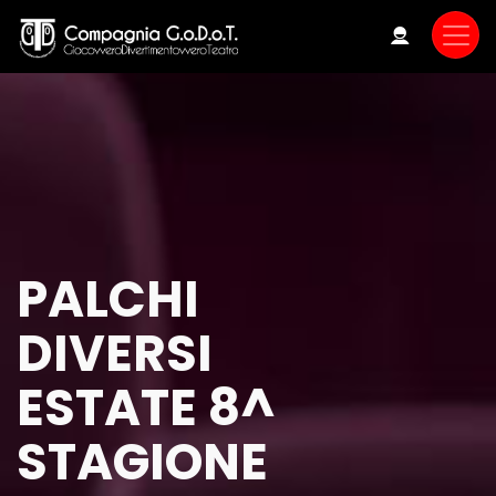
Skip
to
main
content
PALCHI
DIVERSI
ESTATE 8^
STAGIONE