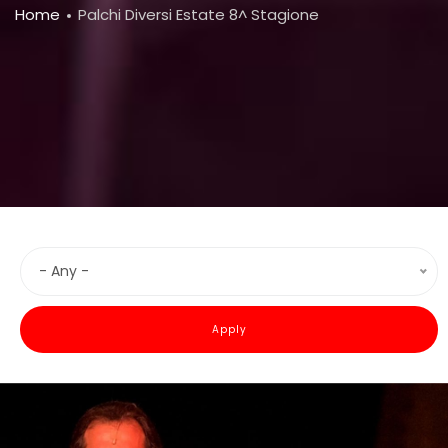
Breadcrumb
Home
Palchi Diversi Estate 8^ Stagione
- Any -