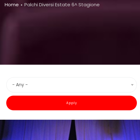
Breadcrumb
Home
Palchi Diversi Estate 6^ Stagione
- Any -