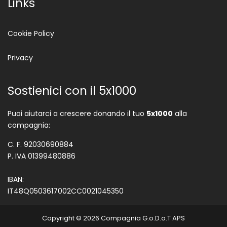
Links
Cookie Policy
Privacy
Sostienici con il 5x1000
Puoi aiutarci a crescere donando il tuo
5x1000
alla
compagnia:
C. F. 92030690884
P. IVA 01399480886
IBAN:
IT48Q0503617002CC0021045350
Copyright © 2026 Compagnia G.o.D.o.T APS