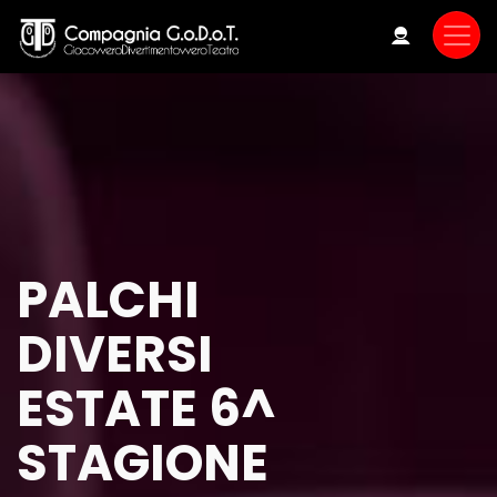
Skip
to
main
content
PALCHI
DIVERSI
ESTATE 6^
STAGIONE