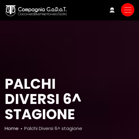
Skip
to
main
content
PALCHI
DIVERSI 6^
STAGIONE
Breadcrumb
Home
Palchi Diversi 6^ stagione