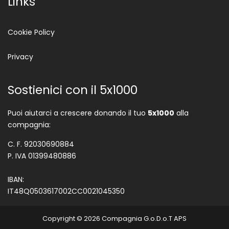
Links
Cookie Policy
Privacy
Sostienici con il 5x1000
Puoi aiutarci a crescere donando il tuo
5x1000
alla
compagnia:
C. F. 92030690884
P. IVA 01399480886
IBAN:
IT48Q0503617002CC0021045350
Copyright © 2026 Compagnia G.o.D.o.T APS