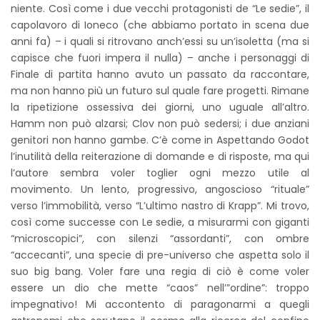
niente. Così come i due vecchi protagonisti de “Le sedie”, il
capolavoro di Ioneco (che abbiamo portato in scena due
anni fa) – i quali si ritrovano anch’essi su un’isoletta (ma si
capisce che fuori impera il nulla) – anche i personaggi di
Finale di partita hanno avuto un passato da raccontare,
ma non hanno più un futuro sul quale fare progetti. Rimane
la ripetizione ossessiva dei giorni, uno uguale all’altro.
Hamm non può alzarsi; Clov non può sedersi; i due anziani
genitori non hanno gambe. C’è come in Aspettando Godot
l’inutilità della reiterazione di domande e di risposte, ma qui
l’autore sembra voler toglier ogni mezzo utile al
movimento. Un lento, progressivo, angoscioso “rituale”
verso l’immobilità, verso “L’ultimo nastro di Krapp”. Mi trovo,
così come successe con Le sedie, a misurarmi con giganti
“microscopici”, con silenzi “assordanti”, con ombre
“accecanti”, una specie di pre-universo che aspetta solo il
suo big bang. Voler fare una regia di ciò è come voler
essere un dio che mette “caos” nell’”ordine”: troppo
impegnativo! Mi accontento di paragonarmi a quegli