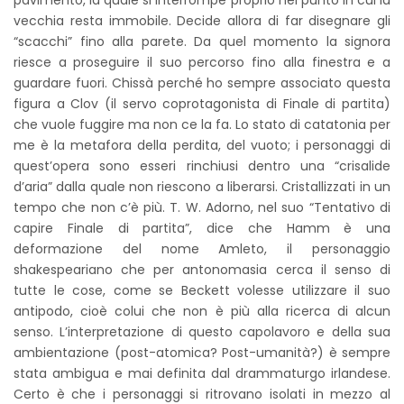
pavimento, la quale si interrompe proprio nel punto in cui la
vecchia resta immobile. Decide allora di far disegnare gli
“scacchi” fino alla parete. Da quel momento la signora
riesce a proseguire il suo percorso fino alla finestra e a
guardare fuori. Chissà perché ho sempre associato questa
figura a Clov (il servo coprotagonista di Finale di partita)
che vuole fuggire ma non ce la fa. Lo stato di catatonia per
me è la metafora della perdita, del vuoto; i personaggi di
quest’opera sono esseri rinchiusi dentro una “crisalide
d’aria” dalla quale non riescono a liberarsi. Cristallizzati in un
tempo che non c’è più. T. W. Adorno, nel suo “Tentativo di
capire Finale di partita”, dice che Hamm è una
deformazione del nome Amleto, il personaggio
shakespeariano che per antonomasia cerca il senso di
tutte le cose, come se Beckett volesse utilizzare il suo
antipodo, cioè colui che non è più alla ricerca di alcun
senso. L’interpretazione di questo capolavoro e della sua
ambientazione (post-atomica? Post-umanità?) è sempre
stata ambigua e mai definita dal drammaturgo irlandese.
Certo è che i personaggi si ritrovano isolati in mezzo al