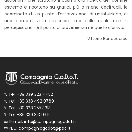
astronomi che scrutano il cosmo alla ricerca del confine
estremo e riportano su grafici, più o meno decifrabili, le
coordinate di un punto d’osservazione, di un’intuizione, di
una cometa vista sfrecciare ma della quale non si
percepiscono né il punto di provenienza né quello d’arrivo.
Vittorio Bonaccorso
Tel: +39 339 323 4452
Tel: +39 338 492 0769
Tel: +39 328 255 3313
Tel: +39 339 313 0315
E-mail: info@compagniagodot.it
PEC: compagniagodot@pec.it