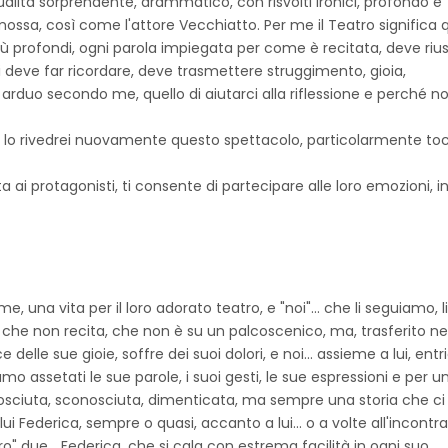
alità sorprendente, drammatico, con risvolti ironici, profondo e
mossa, così come l'attore Vecchiatto. Per me il Teatro significa 
più profondi, ogni parola impiegata per come è recitata, deve rius
si deve far ricordare, deve trasmettere struggimento, gioia,
rduo secondo me, quello di aiutarci alla riflessione e perché n
e lo rivedrei nuovamente questo spettacolo, particolarmente t
 ai protagonisti, ti consente di partecipare alle loro emozioni, i
me, una vita per il loro adorato teatro, e "noi"... che li seguiamo, li
, che non recita, che non è su un palcoscenico, ma, trasferito ne
 delle sue gioie, soffre dei suoi dolori, e noi... assieme a lui, ent
iamo assetati le sue parole, i suoi gesti, le sue espressioni e per u
osciuta, sconosciuta, dimenticata, ma sempre una storia che ci
lui Federica, sempre o quasi, accanto a lui... o a volte all'incontr
ro" due... Federica, che si cala con estrema facilità in ogni suo