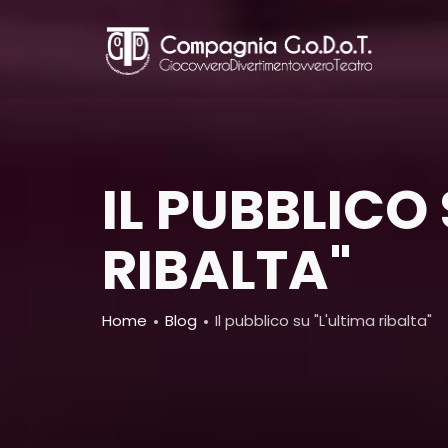
Skip
to
main
content
IL PUBBLICO 
RIBALTA"
Breadcrumb
Home
Blog
Il pubblico su "L'ultima ribalta"