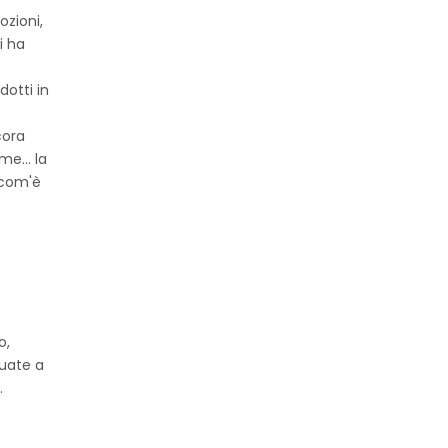
ozioni,
i ha
dotti in
cora
me... la
e com'è
o,
nuate a
.