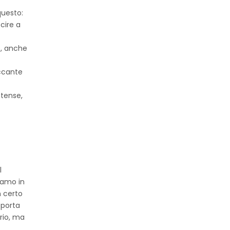
questo:
cire a
o, anche
occante
ntense,
l
riamo in
n certo
 porta
ario, ma