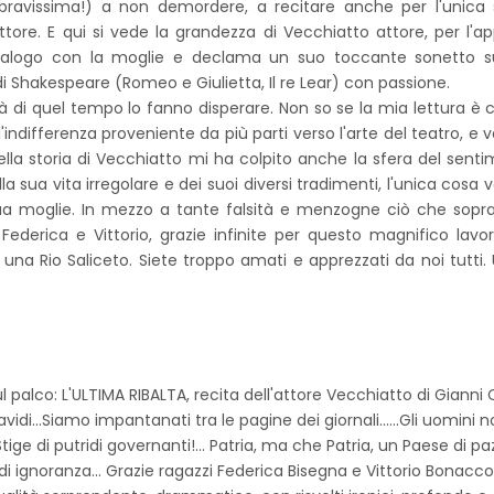
 (bravissima!) a non demordere, a recitare anche per l'unica 
ttore. E qui si vede la grandezza di Vecchiatto attore, per l'ap
 dialogo con la moglie e declama un suo toccante sonetto su
i Shakespeare (Romeo e Giulietta, Il re Lear) con passione.
à di quel tempo lo fanno disperare. Non so se la mia lettura è c
ndifferenza proveniente da più parti verso l'arte del teatro, e v
lla storia di Vecchiatto mi ha colpito anche la sfera del sent
a sua vita irregolare e dei suoi diversi tradimenti, l'unica cosa 
o sua moglie. In mezzo a tante falsità e menzogne ciò che sopr
ederica e Vittorio, grazie infinite per questo magnifico lavo
 una Rio Saliceto. Siete troppo amati e apprezzati da noi tutti.
l palco: L'ULTIMA RIBALTA, recita dell'attore Vecchiatto di Gianni 
idi...Siamo impantanati tra le pagine dei giornali......Gli uomini 
tige di putridi governanti!... Patria, ma che Patria, un Paese di pa
e di ignoranza... Grazie ragazzi Federica Bisegna e Vittorio Bonaccor