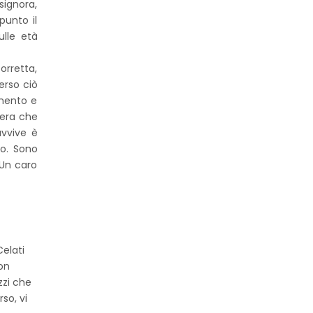
signora,
punto il
lle età
orretta,
erso ciò
imento e
vera che
avvive è
ro. Sono
 Un caro
Celati
non
zzi che
so, vi