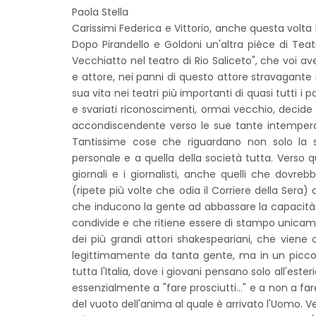
Paola Stella
Carissimi Federica e Vittorio, anche questa volt
Dopo Pirandello e Goldoni un'altra pièce di Teatr
Vecchiatto nel teatro di Rio Saliceto", che voi ave
e attore, nei panni di questo attore stravagante 
sua vita nei teatri più importanti di quasi tutti 
e svariati riconoscimenti, ormai vecchio, decide 
accondiscendente verso le sue tante intemperan
Tantissime cose che riguardano non solo la s
personale e a quella della società tutta. Verso q
giornali e i giornalisti, anche quelli che dovreb
(ripete più volte che odia il Corriere della Sera)
che inducono la gente ad abbassare la capacità d
condivide e che ritiene essere di stampo unicament
dei più grandi attori shakespeariani, che vien
legittimamente da tanta gente, ma in un piccol
tutta l'Italia, dove i giovani pensano solo all'es
essenzialmente a "fare prosciutti..." e a non a fa
del vuoto dell'anima al quale è arrivato l'Uomo. Ve