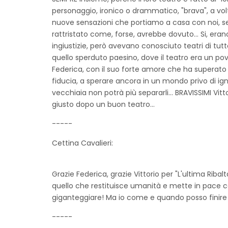
personaggio, ironico o drammatico, "brava", a volt
nuove sensazioni che portiamo a casa con noi, semp
rattristato come, forse, avrebbe dovuto... Si, era
ingiustizie, però avevano conosciuto teatri di tutto
quello sperduto paesino, dove il teatro era un pove
Federica, con il suo forte amore che ha superato i
fiducia, a sperare ancora in un mondo privo di igno
vecchiaia non potrà più separarli... BRAVISSIMI Vit
giusto dopo un buon teatro...
-----
Cettina Cavalieri:
Grazie Federica, grazie Vittorio per "L'ultima Riba
quello che restituisce umanità e mette in pace co
giganteggiare! Ma io come e quando posso finire d
-----