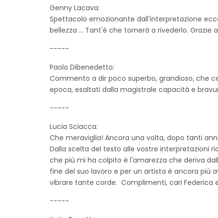
Genny Lacava:
Spettacolo emozionante dall'interpretazione ecce
bellezza ... Tant'è che tornerà a rivederlo. Grazie 
-----
Paolo Dibenedetto:
Commento a dir poco superbo, grandioso, che centr
epoca, esaltati dalla magistrale capacità e bravura
-----
Lucia Sciacca:
Che meraviglia! Ancora una volta, dopo tanti a
Dalla scelta del testo alle vostre interpretazioni 
che più mi ha colpito è l'amarezza che deriva dall
fine del suo lavoro e per un artista è ancora più 
vibrare tante corde. Complimenti, cari Federica e 
-----