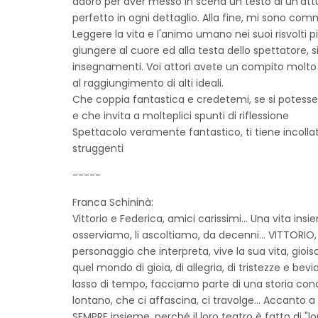
adoro per aver messo in scena un testo di un'attu
perfetto in ogni dettaglio. Alla fine, mi sono com
Leggere la vita e l'animo umano nei suoi risvolti 
giungere al cuore ed alla testa dello spettatore, 
insegnamenti. Voi attori avete un compito molto a
al raggiungimento di alti ideali.
Che coppia fantastica e credetemi, se si potess
e che invita a molteplici spunti di riflessione
Spettacolo veramente fantastico, ti tiene incollata
struggenti
-----
Franca Schininà:
Vittorio e Federica, amici carissimi... Una vita insie
osserviamo, li ascoltiamo, da decenni... VITTORIO
personaggio che interpreta, vive la sua vita, gioisce
quel mondo di gioia, di allegria, di tristezze e bev
lasso di tempo, facciamo parte di una storia con
lontano, che ci affascina, ci travolge... Accanto a 
SEMPRE insieme, perché il loro teatro è fatto di "lo