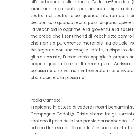
all'esortazione della moglie Carlotta-Federica
inizialmente presente, per amore di dignità di a
teatro nel teatro, cioè quando interrompe il
dell'uomo, o quando recita passi di grandi opere d
La vecchiaia lo opprime e la gioventù e la societ
ma credo che i sentimenti di Vecchiatto contro l'i
che non sia puramente materiale, sia attuale. Ne
del legame con sua moglie. Infatti, a dispetto dell
gli sia rimasta, l'unico reale appiglio è propri
proprio questa forma di amore puro. Carissimi F
certissima che voi non vi troverete mai a vivere
abbraccio e alla prossima!
-----
Paola Campo:
Trepidanti in attesa di vedere I nostri beniamini su
Compagnia Godot😃...Triste ritorno tra gli uomini av
sentono il peso delle loro parole nauseabonde......S
odiano i loro simili!... Il mondo è in una catastrof