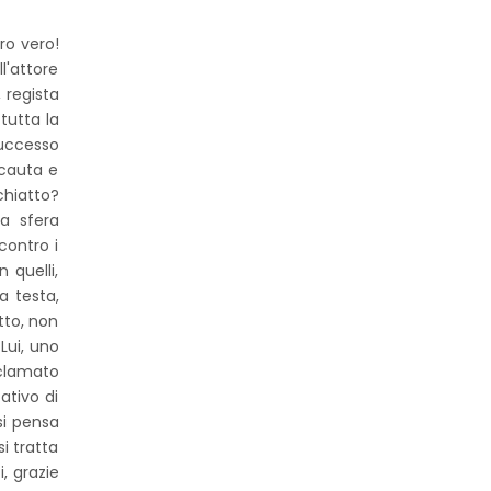
ro vero!
l'attore
 regista
tutta la
successo
 cauta e
chiatto?
a sfera
contro i
 quelli,
a testa,
tto, non
Lui, uno
cclamato
ativo di
si pensa
i tratta
, grazie