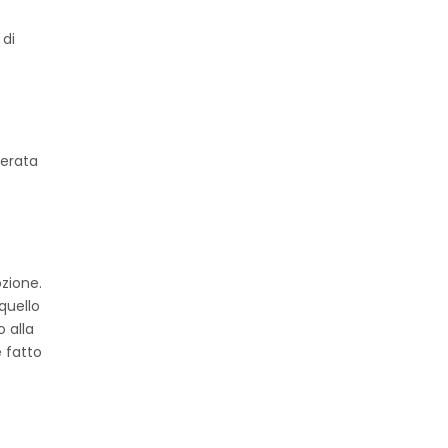
 di
lerata
zione.
quello
 alla
e fatto