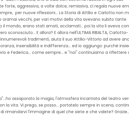
e forte, aggressiva, a volte dolce, remissiva, ci regala nuove em
re, per nuove riflessioni... La Storia di Attilio e Carlotta non m
no oramai vecchi, per vari motivi della vita avevano subito tante
 il mondo, erano stati amati, acclamati... poi la vita li aveva con
ro sconosciuto... E allora? E allora nell'ULTIMA RIBALTA, Carlotta-
nnumerevoli tradimenti, aiuta il suo Attilio-Vittorio ad avere an
ranza, insensibilità e indifferenza... ed io aggiungo: purché insie
torio e Federica... come sempre... e "noi" continuiamo a rifletter
lta"...ho assaporato la magia, l'atmosfera incantata del teatro ver
n la vita. Vi prego, se posso... portatelo sempre in scena, conti
i rimandarvi l'immagine di quel che siete e che valete? Grazie..