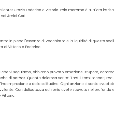
llente! Grazie Federica e Vittorio mia mamma è tutt'ora intrisa
a voi Amici Cari
a in pieno l'essenza di Vecchiatto e la liquidità di questa scel
 di Vittorio e Federica.
nni che vi seguiamo, abbiamo provato emozione, stupore, commo
ricche di pathos. Quanta dolorosa verità! Tanti i temi toccati, ma 
'incompresione e dalla solitudine. Ogni anziano si sente svuotato
avvilente. Con delicatezza ed ironia avete scavato nel profondo 
Vittorio.