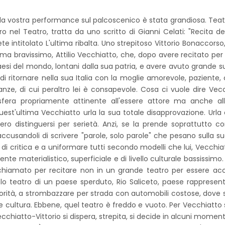
a la vostra performance sul palcoscenico è stata grandiosa. Teat
o nel Teatro, tratta da uno scritto di Gianni Celati: "Recita del
te intitolato L'ultima ribalta. Uno strepitoso Vittorio Bonaccorso,
ma bravissimo, Attilio Vecchiatto, che, dopo avere recitato per 
i paesi del mondo, lontani dalla sua patria, e avere avuto grande 
di ritornare nella sua Italia con la moglie amorevole, paziente,
ze, di cui peraltro lei è consapevole. Cosa ci vuole dire Vec
fera propriamente attinente all'essere attore ma anche all
uest'ultima Vecchiatto urla la sua totale disapprovazione. Urla 
bero distinguersi per serietà. Anzi, se la prende soprattutto con
 accusandoli di scrivere "parole, solo parole" che pesano sulla su
i critica e a uniformare tutti secondo modelli che lui, Vecchia
e materialistico, superficiale e di livello culturale bassissimo. 
e chiamato per recitare non in un grande teatro per essere a
o teatro di un paese sperduto, Rio Saliceto, paese rappresent
teriorità, a strombazzare per strada con automobili costose, dove 
re cultura. Ebbene, quel teatro è freddo e vuoto. Per Vecchiatto s
cchiatto-Vittorio si dispera, strepita, si decide in alcuni momenti