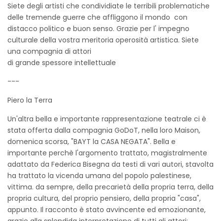
Siete degli artisti che condividiate le terribili problematiche
delle tremende guerre che affliggono il mondo con
distacco politico e buon senso. Grazie per l' impegno
culturale della vostra meritoria operosità artistica. Siete
una compagnia di attori
di grande spessore intellettuale
---
Piero la Terra
Un'altra bella e importante rappresentazione teatrale ci è
stata offerta dalla compagnia GoDoT, nella loro Maison,
domenica scorsa, "BAYT la CASA NEGATA". Bella e
importante perchè l'argomento trattato, magistralmente
adattato da Federica Bisegna da testi di vari autori, stavolta
ha trattato la vicenda umana del popolo palestinese,
vittima. da sempre, della precarietà della propria terra, della
propria cultura, del proprio pensiero, della propria "casa",
appunto. Il racconto è stato avvincente ed emozionante,
grazie alla splendida interpretazione di tutti gli attori;