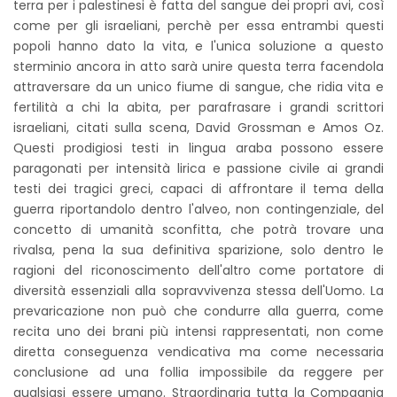
terra per i palestinesi è fatta del sangue dei propri avi, così
come per gli israeliani, perchè per essa entrambi questi
popoli hanno dato la vita, e l'unica soluzione a questo
sterminio ancora in atto sarà unire questa terra facendola
attraversare da un unico fiume di sangue, che ridia vita e
fertilità a chi la abita, per parafrasare i grandi scrittori
israeliani, citati sulla scena, David Grossman e Amos Oz.
Questi prodigiosi testi in lingua araba possono essere
paragonati per intensità lirica e passione civile ai grandi
testi dei tragici greci, capaci di affrontare il tema della
guerra riportandolo dentro l'alveo, non contingenziale, del
concetto di umanità sconfitta, che potrà trovare una
rivalsa, pena la sua definitiva sparizione, solo dentro le
ragioni del riconoscimento dell'altro come portatore di
diversità essenziali alla sopravvivenza stessa dell'Uomo. La
prevaricazione non può che condurre alla guerra, come
recita uno dei brani più intensi rappresentati, non come
diretta conseguenza vendicativa ma come necessaria
conclusione ad una follia impossibile da reggere per
qualsiasi essere umano. Straordinaria tutta la Compagnia