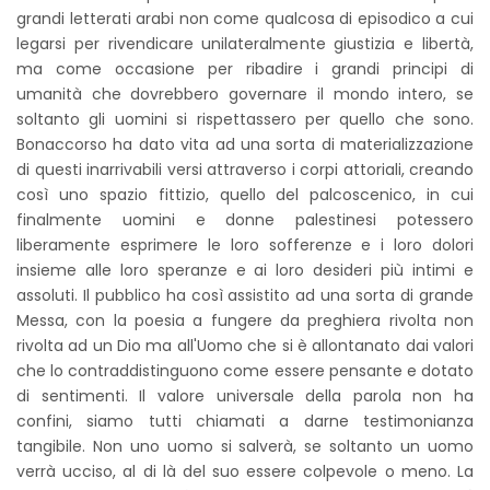
grandi letterati arabi non come qualcosa di episodico a cui
legarsi per rivendicare unilateralmente giustizia e libertà,
ma come occasione per ribadire i grandi principi di
umanità che dovrebbero governare il mondo intero, se
soltanto gli uomini si rispettassero per quello che sono.
Bonaccorso ha dato vita ad una sorta di materializzazione
di questi inarrivabili versi attraverso i corpi attoriali, creando
così uno spazio fittizio, quello del palcoscenico, in cui
finalmente uomini e donne palestinesi potessero
liberamente esprimere le loro sofferenze e i loro dolori
insieme alle loro speranze e ai loro desideri più intimi e
assoluti. Il pubblico ha così assistito ad una sorta di grande
Messa, con la poesia a fungere da preghiera rivolta non
rivolta ad un Dio ma all'Uomo che si è allontanato dai valori
che lo contraddistinguono come essere pensante e dotato
di sentimenti. Il valore universale della parola non ha
confini, siamo tutti chiamati a darne testimonianza
tangibile. Non uno uomo si salverà, se soltanto un uomo
verrà ucciso, al di là del suo essere colpevole o meno. La