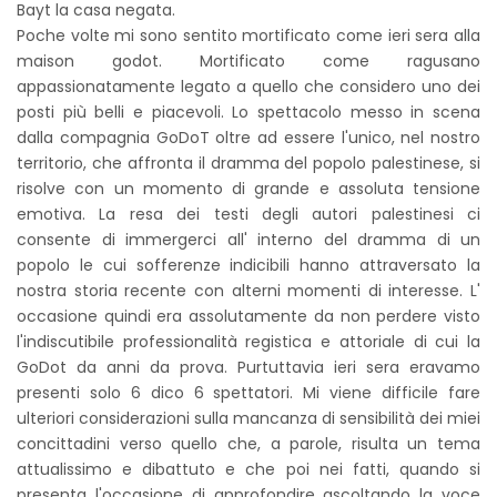
Bayt la casa negata.
Poche volte mi sono sentito mortificato come ieri sera alla
maison godot. Mortificato come ragusano
appassionatamente legato a quello che considero uno dei
posti più belli e piacevoli. Lo spettacolo messo in scena
dalla compagnia GoDoT oltre ad essere l'unico, nel nostro
territorio, che affronta il dramma del popolo palestinese, si
risolve con un momento di grande e assoluta tensione
emotiva. La resa dei testi degli autori palestinesi ci
consente di immergerci all' interno del dramma di un
popolo le cui sofferenze indicibili hanno attraversato la
nostra storia recente con alterni momenti di interesse. L'
occasione quindi era assolutamente da non perdere visto
l'indiscutibile professionalità registica e attoriale di cui la
GoDot da anni da prova. Purtuttavia ieri sera eravamo
presenti solo 6 dico 6 spettatori. Mi viene difficile fare
ulteriori considerazioni sulla mancanza di sensibilità dei miei
concittadini verso quello che, a parole, risulta un tema
attualissimo e dibattuto e che poi nei fatti, quando si
presenta l'occasione di approfondire ascoltando la voce