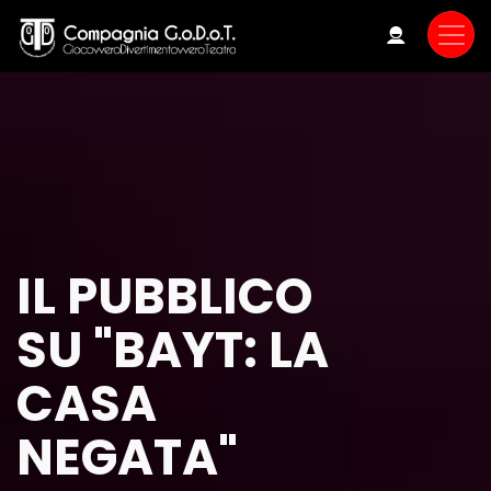
Skip
to
main
content
IL PUBBLICO
SU "BAYT: LA
CASA
NEGATA"