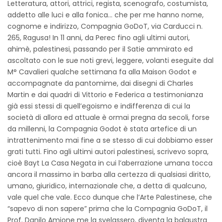
Letteratura, attori, attrici, regista, scenografo, costumista,
addetto alle luci e alla fonica… che per me hanno nome,
cognome e indirizzo, Compagnia GoDoT, via Carducci n.
265, Ragusa! In 11 anni, da Perec fino agli ultimi autori,
ahimè, palestinesi, passando per il Satie ammirato ed
ascoltato con le sue noti grevi, leggere, volanti eseguite dal
M° Cavalieri qualche settimana fa alla Maison Godot e
accompagnate da pantomime, dai disegni di Charles
Martin e dai quadri di Vittorio e Federica a testimonianza
già essi stessi di quell’egoismo e indifferenza di cui la
società di allora ed attuale è ormai pregna da secoli, forse
da millenni, la Compagnia Godot è stata artefice di un
intrattenimento mai fine a se stesso di cui dobbiamo esser
grati tutti. Fino agli ultimi autori palestinesi, scrivevo sopra,
cioè Bayt La Casa Negata in cui l’aberrazione umana tocca
ancora il massimo in barba alla certezza di qualsiasi diritto,
umano, giuridico, internazionale che, a detta di qualcuno,
vale quel che vale. Ecco dunque che l’Arte Palestinese, che
“sapevo di non sapere” prima che la Compagnia GoDoT, il
Prof. Danilo Amione me la svelassero, diventa la balaustra