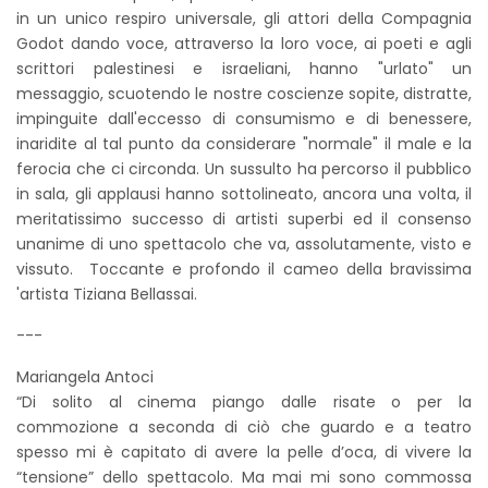
in un unico respiro universale, gli attori della Compagnia
Godot dando voce, attraverso la loro voce, ai poeti e agli
scrittori palestinesi e israeliani, hanno "urlato" un
messaggio, scuotendo le nostre coscienze sopite, distratte,
impinguite dall'eccesso di consumismo e di benessere,
inaridite al tal punto da considerare "normale" il male e la
ferocia che ci circonda. Un sussulto ha percorso il pubblico
in sala, gli applausi hanno sottolineato, ancora una volta, il
meritatissimo successo di artisti superbi ed il consenso
unanime di uno spettacolo che va, assolutamente, visto e
vissuto. Toccante e profondo il cameo della bravissima
'artista Tiziana Bellassai.
---
Mariangela Antoci
“Di solito al cinema piango dalle risate o per la
commozione a seconda di ciò che guardo e a teatro
spesso mi è capitato di avere la pelle d’oca, di vivere la
“tensione” dello spettacolo. Ma mai mi sono commossa