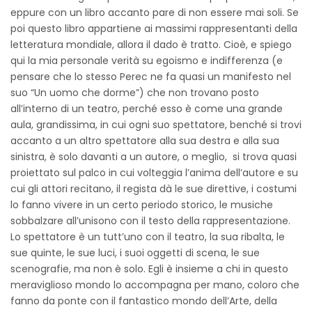
eppure con un libro accanto pare di non essere mai soli. Se
poi questo libro appartiene ai massimi rappresentanti della
letteratura mondiale, allora il dado è tratto. Cioè, e spiego
qui la mia personale verità su egoismo e indifferenza (e
pensare che lo stesso Perec ne fa quasi un manifesto nel
suo “Un uomo che dorme”) che non trovano posto
all’interno di un teatro, perché esso è come una grande
aula, grandissima, in cui ogni suo spettatore, benché si trovi
accanto a un altro spettatore alla sua destra e alla sua
sinistra, è solo davanti a un autore, o meglio, si trova quasi
proiettato sul palco in cui volteggia l’anima dell’autore e su
cui gli attori recitano, il regista dà le sue direttive, i costumi
lo fanno vivere in un certo periodo storico, le musiche
sobbalzare all’unisono con il testo della rappresentazione.
Lo spettatore è un tutt’uno con il teatro, la sua ribalta, le
sue quinte, le sue luci, i suoi oggetti di scena, le sue
scenografie, ma non è solo. Egli è insieme a chi in questo
meraviglioso mondo lo accompagna per mano, coloro che
fanno da ponte con il fantastico mondo dell’Arte, della