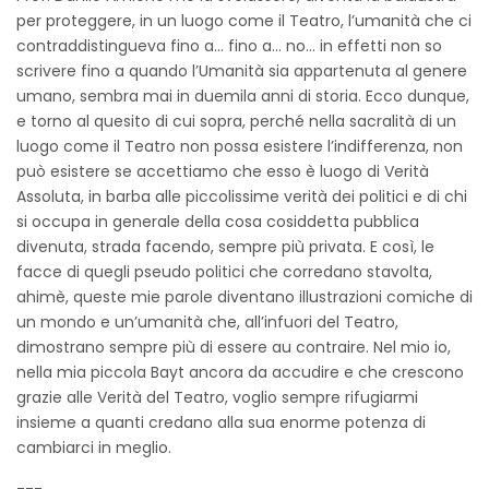
per proteggere, in un luogo come il Teatro, l’umanità che ci
contraddistingueva fino a… fino a… no… in effetti non so
scrivere fino a quando l’Umanità sia appartenuta al genere
umano, sembra mai in duemila anni di storia. Ecco dunque,
e torno al quesito di cui sopra, perché nella sacralità di un
luogo come il Teatro non possa esistere l’indifferenza, non
può esistere se accettiamo che esso è luogo di Verità
Assoluta, in barba alle piccolissime verità dei politici e di chi
si occupa in generale della cosa cosiddetta pubblica
divenuta, strada facendo, sempre più privata. E così, le
facce di quegli pseudo politici che corredano stavolta,
ahimè, queste mie parole diventano illustrazioni comiche di
un mondo e un’umanità che, all’infuori del Teatro,
dimostrano sempre più di essere au contraire. Nel mio io,
nella mia piccola Bayt ancora da accudire e che crescono
grazie alle Verità del Teatro, voglio sempre rifugiarmi
insieme a quanti credano alla sua enorme potenza di
cambiarci in meglio.
---