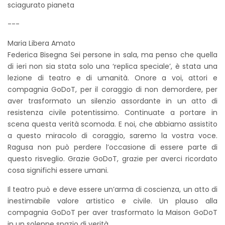
sciagurato pianeta
---
Maria Libera Amato
Federica Bisegna Sei persone in sala, ma penso che quella
di ieri non sia stata solo una ‘replica speciale’, è stata una
lezione di teatro e di umanità. Onore a voi, attori e
compagnia GoDoT, per il coraggio di non demordere, per
aver trasformato un silenzio assordante in un atto di
resistenza civile potentissimo. Continuate a portare in
scena questa verità scomoda. E noi, che abbiamo assistito
a questo miracolo di coraggio, saremo la vostra voce.
Ragusa non può perdere l’occasione di essere parte di
questo risveglio. Grazie GoDoT, grazie per averci ricordato
cosa significhi essere umani.
Il teatro può e deve essere un’arma di coscienza, un atto di
inestimabile valore artistico e civile. Un plauso alla
compagnia GoDoT per aver trasformato la Maison GoDoT
in un solenne spazio di verità.