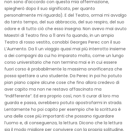
non sono d’accordo con questa mia affermazione,
spiegherò dopo il suo significato, per quanto
personalmente mi riguarda). E del Teatro, ormai mi avvalgo
da tanto tempo, del suo abbraccio, del suo respiro, del suo
odore e di tutto ciò che esso insegna. Non avevo mai avuto
Maestri di Teatro fino a 11 anni fa quando, in un ampio
Teatro di rosso vestito, conobbi Georges Perec con il suo
L’Aumento. Da lì un viaggio quasi mai più interrotto insieme
a dei compagni da cui ho imparato molto, come un lungo
corso universitario che non termina mai e in cui essere
fuori corso è probabilmente la massima onorificenza che
possa spettare a uno studente. Da Perec in poi ho potuto
pian piano capire alcune cose che fino allora credevo di
aver capito ma non ne restavo affascinato ma
“indifferente”. Ed era proprio così, non ti curar di loro ma
guarda e passa, avrebbero potuto apostrofarmi in strada.
Lentamente ho poi capito per esempio che la scrittura è
una delle cose più importanti che possano riguardare
l’uomo e, di conseguenza, la lettura. Dicono che la lettura
sia il modo migliore per convivere con la propria solitudine,